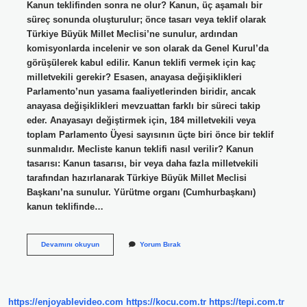
Kanun teklifinden sonra ne olur? Kanun, üç aşamalı bir
süreç sonunda oluşturulur; önce tasarı veya teklif olarak
Türkiye Büyük Millet Meclisi’ne sunulur, ardından
komisyonlarda incelenir ve son olarak da Genel Kurul’da
görüşülerek kabul edilir. Kanun teklifi vermek için kaç
milletvekili gerekir? Esasen, anayasa değişiklikleri
Parlamento’nun yasama faaliyetlerinden biridir, ancak
anayasa değişiklikleri mevzuattan farklı bir süreci takip
eder. Anayasayı değiştirmek için, 184 milletvekili veya
toplam Parlamento Üyesi sayısının üçte biri önce bir teklif
sunmalıdır. Mecliste kanun teklifi nasıl verilir? Kanun
tasarısı: Kanun tasarısı, bir veya daha fazla milletvekili
tarafından hazırlanarak Türkiye Büyük Millet Meclisi
Başkanı’na sunulur. Yürütme organı (Cumhurbaşkanı)
kanun teklifinde…
Kanun
Devamını okuyun
Yorum Bırak
Teklifi
Vermek
Ne
Demek
https://enjoyablevideo.com
https://kocu.com.tr
https://tepi.com.tr