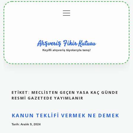
menüyü
Anasayfa
Gizlilik
Yasal
Hakkımızda
aç
Politikası
Uyarı
Alışveriş Fikir Kutusu
Keyifli alışveriş tüyolarıyla tanış!
ETIKET:
MECLISTEN GEÇEN YASA KAÇ GÜNDE
RESMI GAZETEDE YAYIMLANIR
KANUN TEKLIFI VERMEK NE DEMEK
Tarih: Aralık 9, 2024