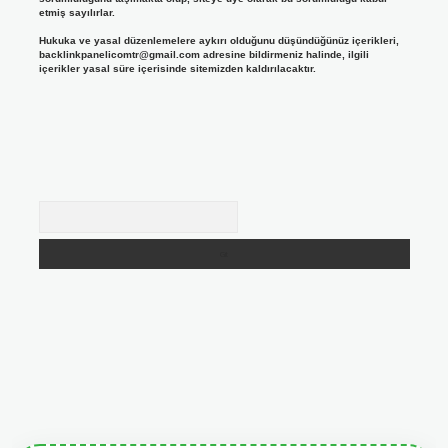
etmiş sayılırlar.
Hukuka ve yasal düzenlemelere aykırı olduğunu düşündüğünüz içerikleri,
backlinkpanelicomtr@gmail.com
adresine bildirmeniz halinde, ilgili
içerikler yasal süre içerisinde sitemizden kaldırılacaktır.
Arama
giris.org