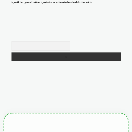
içerikler yasal süre içerisinde sitemizden kaldırılacaktır.
Arama
giris.org