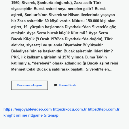
1960; Siverek, Şanlıurfa doğumlu), Zaza asıllı Türk
siyasetçidir. Bucak aşireti soyu nereden gelir? Bucak
aşireti, Şanlıurfa’nın Siverek ve Hilvan ilçelerinde yaşayan
bir Zaza aşiretidir. 60 köyü vardır. Nüfusu 150.000 kişi olan
aşiret, 19. yüzyılın başlarında Diyarbakır’dan Siverek’e göç
etmiştir. Ayşe Serra bucak küçük Kürt mü? Ayşe Serra
Bucak Küçük (9 Ocak 1976’da Diyarbakır’da doğdu), Türk
aktivist, siyasetçi ve şu anda Diyarbakır Büyükşehir
Belediyesi’nin eş başkanıdır. Bucak aşiretinin lideri kim?
PKK, ilk kalkışma girişimini 1978 yılında Cuma Tak’ın
katılımıyla, “derebeyi” olarak adlandırdığı Bucak aşiret reisi
Mehmet Celal Bucak’a saldırarak başlattı. Siverek’te en…
Serdal
Devamını okuyun
Yorum Bırak
Bucak
Kimdir
https://enjoyablevideo.com
https://kocu.com.tr
https://tepi.com.tr
knight online
nttgame
Sitemap