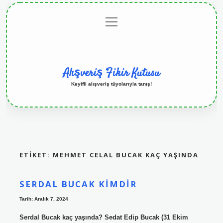
menüyü
Anasayfa
Gizlilik
Yasal
Hakkımızda
aç
Politikası
Uyarı
Alışveriş Fikir Kutusu
Keyifli alışveriş tüyolarıyla tanış!
ETIKET:
MEHMET CELAL BUCAK KAÇ YAŞINDA
SERDAL BUCAK KIMDIR
Tarih: Aralık 7, 2024
Serdal Bucak kaç yaşında? Sedat Edip Bucak (31 Ekim