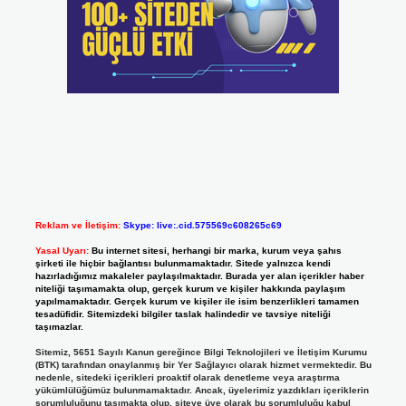
Reklam ve İletişim:
Skype: live:.cid.575569c608265c69
Yasal Uyarı:
Bu internet sitesi, herhangi bir marka, kurum veya şahıs
şirketi ile hiçbir bağlantısı bulunmamaktadır. Sitede yalnızca kendi
hazırladığımız makaleler paylaşılmaktadır. Burada yer alan içerikler haber
niteliği taşımamakta olup, gerçek kurum ve kişiler hakkında paylaşım
yapılmamaktadır. Gerçek kurum ve kişiler ile isim benzerlikleri tamamen
tesadüfidir. Sitemizdeki bilgiler taslak halindedir ve tavsiye niteliği
taşımazlar.
Sitemiz, 5651 Sayılı Kanun gereğince Bilgi Teknolojileri ve İletişim Kurumu
(BTK) tarafından onaylanmış bir Yer Sağlayıcı olarak hizmet vermektedir. Bu
nedenle, sitedeki içerikleri proaktif olarak denetleme veya araştırma
yükümlülüğümüz bulunmamaktadır. Ancak, üyelerimiz yazdıkları içeriklerin
sorumluluğunu taşımakta olup, siteye üye olarak bu sorumluluğu kabul