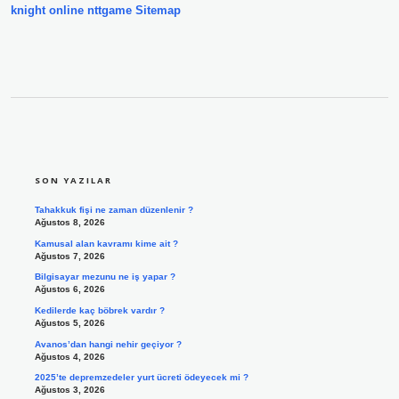
knight online
nttgame
Sitemap
SIDEBAR
SON YAZILAR
Tahakkuk fişi ne zaman düzenlenir ?
Ağustos 8, 2026
Kamusal alan kavramı kime ait ?
Ağustos 7, 2026
Bilgisayar mezunu ne iş yapar ?
Ağustos 6, 2026
Kedilerde kaç böbrek vardır ?
Ağustos 5, 2026
Avanos’dan hangi nehir geçiyor ?
Ağustos 4, 2026
2025’te depremzedeler yurt ücreti ödeyecek mi ?
Ağustos 3, 2026