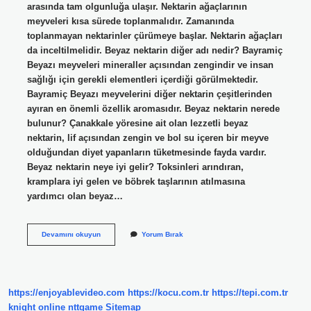
arasında tam olgunluğa ulaşır. Nektarin ağaçlarının
meyveleri kısa sürede toplanmalıdır. Zamanında
toplanmayan nektarinler çürümeye başlar. Nektarin ağaçları
da inceltilmelidir. Beyaz nektarin diğer adı nedir? Bayramiç
Beyazı meyveleri mineraller açısından zengindir ve insan
sağlığı için gerekli elementleri içerdiği görülmektedir.
Bayramiç Beyazı meyvelerini diğer nektarin çeşitlerinden
ayıran en önemli özellik aromasıdır. Beyaz nektarin nerede
bulunur? Çanakkale yöresine ait olan lezzetli beyaz
nektarin, lif açısından zengin ve bol su içeren bir meyve
olduğundan diyet yapanların tüketmesinde fayda vardır.
Beyaz nektarin neye iyi gelir? Toksinleri arındıran,
kramplara iyi gelen ve böbrek taşlarının atılmasına
yardımcı olan beyaz…
Beyaz
Devamını okuyun
Yorum Bırak
Nektarin
Ne
Zaman
Çıkar
https://enjoyablevideo.com
https://kocu.com.tr
https://tepi.com.tr
knight online
nttgame
Sitemap