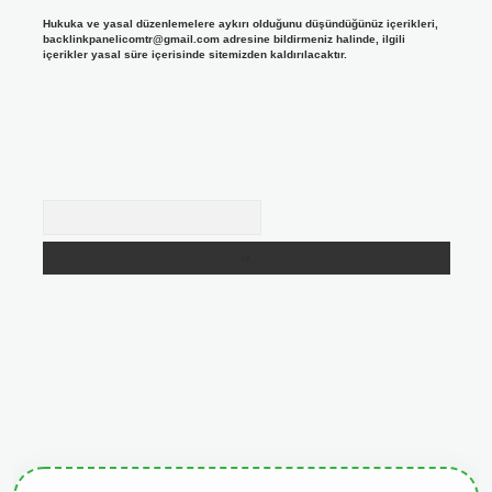
Hukuka ve yasal düzenlemelere aykırı olduğunu düşündüğünüz içerikleri,
backlinkpanelicomtr@gmail.com
adresine bildirmeniz halinde, ilgili
içerikler yasal süre içerisinde sitemizden kaldırılacaktır.
Arama
giris.org