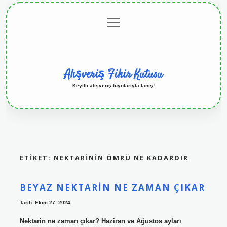
menüyü
Anasayfa
Gizlilik
Yasal
Hakkımızda
aç
Politikası
Uyarı
Alışveriş Fikir Kutusu
Keyifli alışveriş tüyolarıyla tanış!
ETIKET:
NEKTARININ ÖMRÜ NE KADARDIR
BEYAZ NEKTARIN NE ZAMAN ÇIKAR
Tarih: Ekim 27, 2024
Nektarin ne zaman çıkar? Haziran ve Ağustos ayları