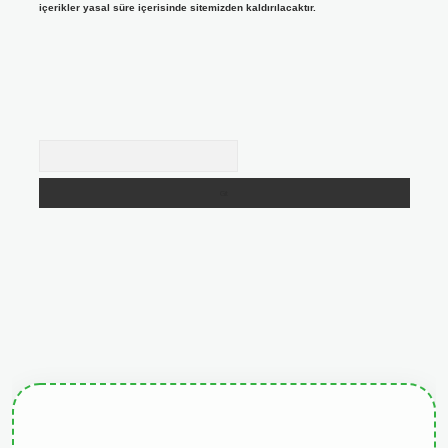
içerikler yasal süre içerisinde sitemizden kaldırılacaktır.
Arama
giris.org