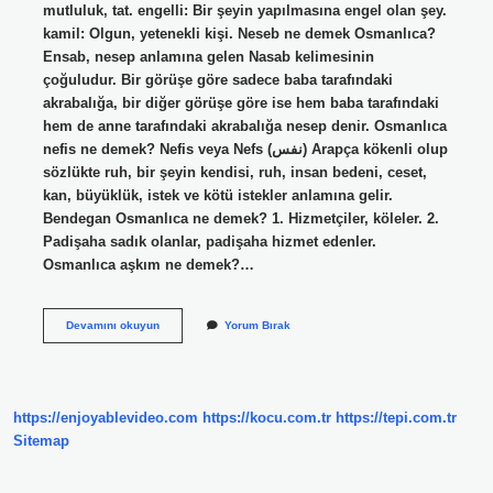
mutluluk, tat. engelli: Bir şeyin yapılmasına engel olan şey.
kamil: Olgun, yetenekli kişi. Neseb ne demek Osmanlıca?
Ensab, nesep anlamına gelen Nasab kelimesinin
çoğuludur. Bir görüşe göre sadece baba tarafındaki
akrabalığa, bir diğer görüşe göre ise hem baba tarafındaki
hem de anne tarafındaki akrabalığa nesep denir. Osmanlıca
nefis ne demek? Nefis veya Nefs (نفس) Arapça kökenli olup
sözlükte ruh, bir şeyin kendisi, ruh, insan bedeni, ceset,
kan, büyüklük, istek ve kötü istekler anlamına gelir.
Bendegan Osmanlıca ne demek? 1. Hizmetçiler, köleler. 2.
Padişaha sadık olanlar, padişaha hizmet edenler.
Osmanlıca aşkım ne demek?…
Nasih
Devamını okuyun
Yorum Bırak
Ne
Demek
Osmanlıca
https://enjoyablevideo.com
https://kocu.com.tr
https://tepi.com.tr
Sitemap