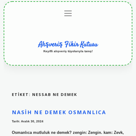
menüyü
Anasayfa
Gizlilik
Yasal
Hakkımızda
aç
Politikası
Uyarı
Alışveriş Fikir Kutusu
Keyifli alışveriş tüyolarıyla tanış!
ETIKET:
NESSAB NE DEMEK
NASIH NE DEMEK OSMANLICA
Tarih: Aralık 30, 2024
Osmanlıca mutluluk ne demek? zengin: Zengin. kam: Zevk,