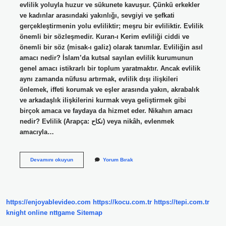
evlilik yoluyla huzur ve sükunete kavuşur. Çünkü erkekler
ve kadınlar arasındaki yakınlığı, sevgiyi ve şefkati
gerçekleştirmenin yolu evliliktir; meşru bir evliliktir. Evlilik
önemli bir sözleşmedir. Kuran-ı Kerim evliliği ciddi ve
önemli bir söz (misak-ı galiz) olarak tanımlar. Evliliğin asıl
amacı nedir? İslam’da kutsal sayılan evlilik kurumunun
genel amacı istikrarlı bir toplum yaratmaktır. Ancak evlilik
aynı zamanda nüfusu artırmak, evlilik dışı ilişkileri
önlemek, iffeti korumak ve eşler arasında yakın, akrabalık
ve arkadaşlık ilişkilerini kurmak veya geliştirmek gibi
birçok amaca ve faydaya da hizmet eder. Nikahın amacı
nedir? Evlilik (Arapça: نكاح‎) veya nikâh, evlenmek
amacıyla…
Nikah
Devamını okuyun
Yorum Bırak
Önemi
Nedir
https://enjoyablevideo.com
https://kocu.com.tr
https://tepi.com.tr
knight online
nttgame
Sitemap