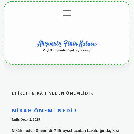
menüyü
Anasayfa
Gizlilik
Yasal
Hakkımızda
aç
Politikası
Uyarı
Alışveriş Fikir Kutusu
Keyifli alışveriş tüyolarıyla tanış!
ETIKET:
NIKÂH NEDEN ÖNEMLIDIR
NIKAH ÖNEMI NEDIR
Tarih: Ocak 1, 2025
Nikâh neden önemlidir? Bireysel açıdan bakıldığında, kişi