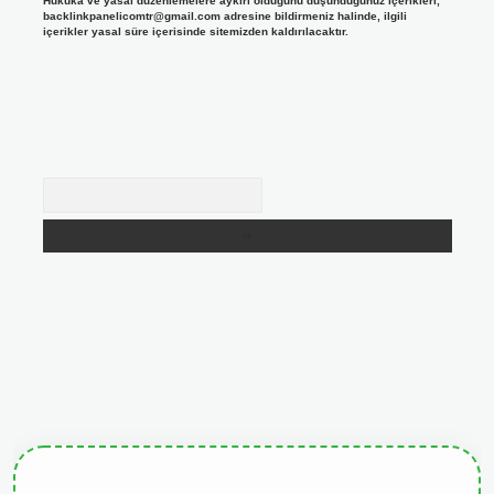
Hukuka ve yasal düzenlemelere aykırı olduğunu düşündüğünüz içerikleri,
backlinkpanelicomtr@gmail.com
adresine bildirmeniz halinde, ilgili
içerikler yasal süre içerisinde sitemizden kaldırılacaktır.
Arama
giris.org