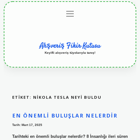
menüyü
Anasayfa
Gizlilik
Yasal
Hakkımızda
aç
Politikası
Uyarı
Alışveriş Fikir Kutusu
Keyifli alışveriş tüyolarıyla tanış!
ETIKET:
NIKOLA TESLA NEYI BULDU
EN ÖNEMLI BULUŞLAR NELERDIR
Tarih: Mart 17, 2025
Tarihteki en önemli buluşlar nelerdir? 8 İnsanlığı ileri süren