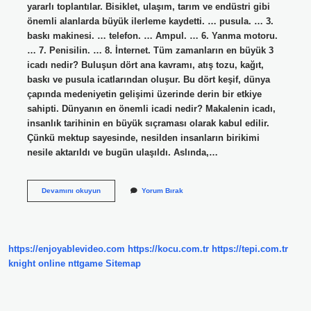
yararlı toplantılar. Bisiklet, ulaşım, tarım ve endüstri gibi
önemli alanlarda büyük ilerleme kaydetti. … pusula. … 3.
baskı makinesi. … telefon. … Ampul. … 6. Yanma motoru.
… 7. Penisilin. … 8. İnternet. Tüm zamanların en büyük 3
icadı nedir? Buluşun dört ana kavramı, atış tozu, kağıt,
baskı ve pusula icatlarından oluşur. Bu dört keşif, dünya
çapında medeniyetin gelişimi üzerinde derin bir etkiye
sahipti. Dünyanın en önemli icadi nedir? Makalenin icadı,
insanlık tarihinin en büyük sıçraması olarak kabul edilir.
Çünkü mektup sayesinde, nesilden insanların birikimi
nesile aktarıldı ve bugün ulaşıldı. Aslında,…
En
Devamını okuyun
Yorum Bırak
Önemli
Buluşlar
Nelerdir
https://enjoyablevideo.com
https://kocu.com.tr
https://tepi.com.tr
knight online
nttgame
Sitemap