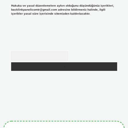
Hukuka ve yasal düzenlemelere aykırı olduğunu düşündüğünüz içerikleri,
backlinkpanelicomtr@gmail.com
adresine bildirmeniz halinde, ilgili
içerikler yasal süre içerisinde sitemizden kaldırılacaktır.
Arama
giris.org