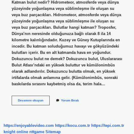
Katman bulut nedir? Hidrometeor, atmosferde veya dünya
yüzeyinde yoğunlaşma veya süblimleşme ile oluşan su
veya buz parçacıkları. Hidrometeor, atmosferde veya dünya
yüzeyinde yoğunlaşma veya süblimleşme ile oluşan su
veya buz parçacıkları. Bulutlar hangi katman? Troposfer,
Dünya’nın neresinde olduğunuza bağlı olarak 8 ila 14
kilometre kalınlığındadır. Kuzey ve Güney Kutuplarında en
incedir. Bu katman soluduğumuz havayı ve gökyüzündeki
bulutları içerir. Bu en alt katmanda hava en yoğundur.
Dokuzuncu bulut ne demek? Dokuzuncu bulut, Uluslararası
Bulut Atlası’ndaki en yüksek buluttur ve kümülonimbüs
olarak adlandırılır. Dokuzuncu bulutta olmak, en yüksek
irtifalarda olmak anlamına gelir. (Kümülonimbüs, sonraki
baskılarda sırasını kaybetmiş olsa da, terim hala…
Katman
Devamını okuyun
Yorum Bırak
Bulut
Ne
Demek
https://enjoyablevideo.com
https://kocu.com.tr
https://tepi.com.tr
knight online
nttgame
Sitemap