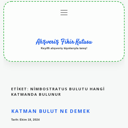
menüyü
Anasayfa
Gizlilik
Yasal
Hakkımızda
aç
Politikası
Uyarı
Alışveriş Fikir Kutusu
Keyifli alışveriş tüyolarıyla tanış!
ETIKET:
NIMBOSTRATUS BULUTU HANGI
KATMANDA BULUNUR
KATMAN BULUT NE DEMEK
Tarih: Ekim 18, 2024