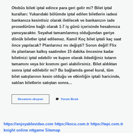
Otobüs bileti iptal edince para geri gelir mi? Bilet iptal
kuralları: Yukarıdaki bölümde iptal edilen biletlerin iadesi
bankanıza kesintisiz olarak iletilecek ve bankanızın iade
prosedürüne bağlı olarak 1-7 iş günü içerisinde hesabınıza
yansıyacaktır. Seyahat tamamlanmış olduğundan geriye
dönük biletler iptal edilemez. Kamil Koç bilet iptali kaç saat
önce yapılacak? Planlarınız mı değişti? Sorun değil! Flix
ile planlanan kalkış saatinden 15 dakika öncesine kadar
biletinizi iptal edebilir ve kupon olarak ödediğiniz tutarın
tamamını veya bir kısmını geri alabilirsiniz. Bilet aldıktan
sonra iptal edilebilir mi? Bu bağlamda genel kural, tüm
bilet satışlarının kesin olduğu ve etkinliğin iptali haricinde,
satılan biletlerin satıştan sonra…
Otobüs
Devamını okuyun
Yorum Bırak
Bileti
Kaç
Gün
Önce
Iptal
https://enjoyablevideo.com
https://kocu.com.tr
https://tepi.com.tr
Edilir
knight online
nttgame
Sitemap