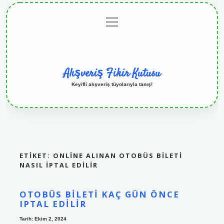
menüyü
Anasayfa
Gizlilik
Yasal
Hakkımızda
aç
Politikası
Uyarı
Alışveriş Fikir Kutusu
Keyifli alışveriş tüyolarıyla tanış!
ETIKET:
ONLINE ALINAN OTOBÜS BILETI
NASIL IPTAL EDILIR
OTOBÜS BILETI KAÇ GÜN ÖNCE
IPTAL EDILIR
Tarih: Ekim 2, 2024