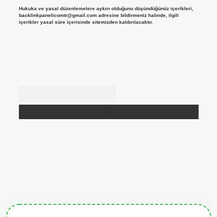
Hukuka ve yasal düzenlemelere aykırı olduğunu düşündüğünüz içerikleri,
backlinkpanelicomtr@gmail.com
adresine bildirmeniz halinde, ilgili
içerikler yasal süre içerisinde sitemizden kaldırılacaktır.
Arama
tgiris.org