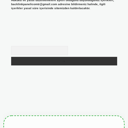
Hukuka ve yasal düzenlemelere aykırı olduğunu düşündüğünüz içerikleri,
backlinkpanelicomtr@gmail.com
adresine bildirmeniz halinde, ilgili
içerikler yasal süre içerisinde sitemizden kaldırılacaktır.
Arama
giris.org