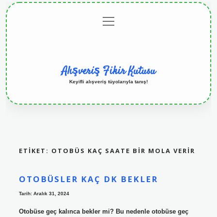
menüyü
Anasayfa
Gizlilik
Yasal
Hakkımızda
aç
Politikası
Uyarı
Alışveriş Fikir Kutusu
Keyifli alışveriş tüyolarıyla tanış!
ETIKET:
OTOBÜS KAÇ SAATE BIR MOLA VERIR
OTOBÜSLER KAÇ DK BEKLER
Tarih: Aralık 31, 2024
Otobüse geç kalınca bekler mi? Bu nedenle otobüse geç