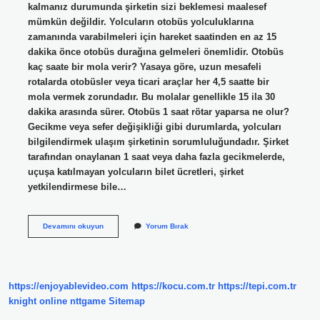
kalmanız durumunda şirketin sizi beklemesi maalesef
mümkün değildir. Yolcuların otobüs yolculuklarına
zamanında varabilmeleri için hareket saatinden en az 15
dakika önce otobüs durağına gelmeleri önemlidir. Otobüs
kaç saate bir mola verir? Yasaya göre, uzun mesafeli
rotalarda otobüsler veya ticari araçlar her 4,5 saatte bir
mola vermek zorundadır. Bu molalar genellikle 15 ila 30
dakika arasında sürer. Otobüs 1 saat rötar yaparsa ne olur?
Gecikme veya sefer değişikliği gibi durumlarda, yolcuları
bilgilendirmek ulaşım şirketinin sorumluluğundadır. Şirket
tarafından onaylanan 1 saat veya daha fazla gecikmelerde,
uçuşa katılmayan yolcuların bilet ücretleri, şirket
yetkilendirmese bile…
Otobüsler
Devamını okuyun
Yorum Bırak
Kaç
Dk
Bekler
https://enjoyablevideo.com
https://kocu.com.tr
https://tepi.com.tr
knight online
nttgame
Sitemap