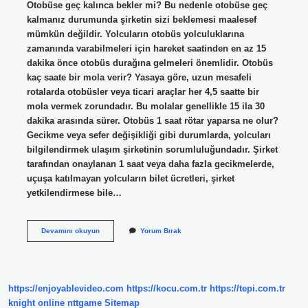
Otobüse geç kalınca bekler mi? Bu nedenle otobüse geç
kalmanız durumunda şirketin sizi beklemesi maalesef
mümkün değildir. Yolcuların otobüs yolculuklarına
zamanında varabilmeleri için hareket saatinden en az 15
dakika önce otobüs durağına gelmeleri önemlidir. Otobüs
kaç saate bir mola verir? Yasaya göre, uzun mesafeli
rotalarda otobüsler veya ticari araçlar her 4,5 saatte bir
mola vermek zorundadır. Bu molalar genellikle 15 ila 30
dakika arasında sürer. Otobüs 1 saat rötar yaparsa ne olur?
Gecikme veya sefer değişikliği gibi durumlarda, yolcuları
bilgilendirmek ulaşım şirketinin sorumluluğundadır. Şirket
tarafından onaylanan 1 saat veya daha fazla gecikmelerde,
uçuşa katılmayan yolcuların bilet ücretleri, şirket
yetkilendirmese bile…
Otobüsler
Devamını okuyun
Yorum Bırak
Kaç
Dk
Bekler
https://enjoyablevideo.com
https://kocu.com.tr
https://tepi.com.tr
knight online
nttgame
Sitemap