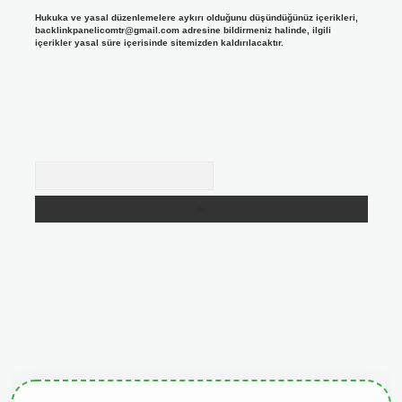
Hukuka ve yasal düzenlemelere aykırı olduğunu düşündüğünüz içerikleri,
backlinkpanelicomtr@gmail.com
adresine bildirmeniz halinde, ilgili
içerikler yasal süre içerisinde sitemizden kaldırılacaktır.
Arama
giris.org