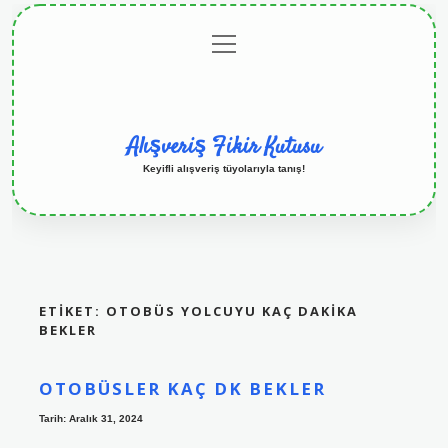
menüyü
Anasayfa
Gizlilik
Yasal
Hakkımızda
aç
Politikası
Uyarı
Alışveriş Fikir Kutusu
Keyifli alışveriş tüyolarıyla tanış!
ETIKET:
OTOBÜS YOLCUYU KAÇ DAKIKA
BEKLER
OTOBÜSLER KAÇ DK BEKLER
Tarih: Aralık 31, 2024