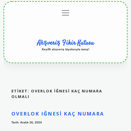
menüyü
Anasayfa
Gizlilik
Yasal
Hakkımızda
aç
Politikası
Uyarı
Alışveriş Fikir Kutusu
Keyifli alışveriş tüyolarıyla tanış!
ETIKET:
OVERLOK IĞNESI KAÇ NUMARA
OLMALI
OVERLOK IĞNESI KAÇ NUMARA
Tarih: Aralık 26, 2024