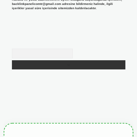
backlinkpanelicomtr@gmail.com
adresine bildirmeniz halinde, ilgili
içerikler yasal süre içerisinde sitemizden kaldırılacaktır.
Arama
tgiris.org