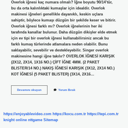
Overlok iğnesi kaç numara olmalı? İğne boyutu 90/14’tür,
bu da orta kalınlıktaki kumaşlar için idealdir. Overlok
makinesi iğneleri genellikle dayanıklı, keskin uçlara
sahiptir, böylece kumaşı düzgün bir şekilde keser ve bitirir.
Overlok iğnesi farklı mı? Overlok iğnelerinin her iki
tarafında kanallar bulunur. Daha düzgün dikişler elde etmek
için ev tipi bir overlok iğnesi kullanabilirsiniz ancak bu
farklı kumaş türlerinde atlamalara neden olabilir. Bunu
saklayabilir, sevebilir ve destekleyebilir. Singer overlok
makinesine hangi iğne takılır? OVERLOK İĞNESİ KARIŞIK
(2X12, 2X14, 1X16 NO.) ÇİFT İĞNE 4MM. (2 PAKET
BLISTER/14 NO.) NAKIŞ İĞNESİ KARIŞIK (3X12, 2X14 NO.)
KOT İĞNESİ (5 PAKET BLISTER) (3X14, 2X16…
Overlok
Devamını okuyun
Yorum Bırak
Iğnesi
Kaç
Numara
https://enjoyablevideo.com
https://kocu.com.tr
https://tepi.com.tr
knight online
nttgame
Sitemap