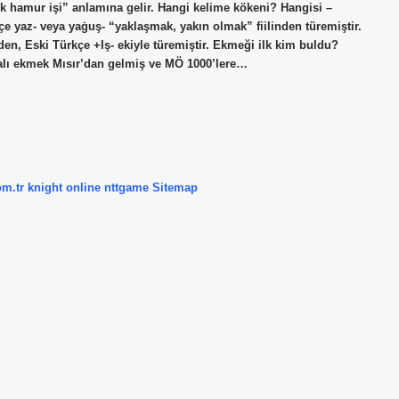
ük hamur işi” anlamına gelir. Hangi kelime kökeni? Hangisi –
çe yaz- veya yaġuş- “yaklaşmak, yakın olmak” fiilinden türemiştir.
nden, Eski Türkçe +Iş- ekiyle türemiştir. Ekmeği ilk kim buldu?
mayalı ekmek Mısır’dan gelmiş ve MÖ 1000’lere…
om.tr
knight online
nttgame
Sitemap