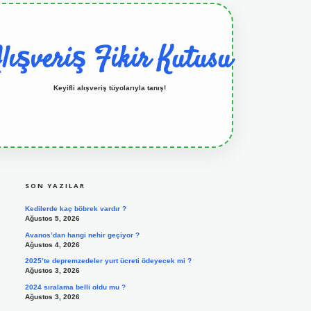
lışveriş Fikir Kutusu
Keyifli alışveriş tüyolarıyla tanış!
SIDEBAR
grandoperabet resmi sitesi
tulipbetgiris.org
SON YAZILAR
Kedilerde kaç böbrek vardır ?
Ağustos 5, 2026
Avanos’dan hangi nehir geçiyor ?
Ağustos 4, 2026
2025’te depremzedeler yurt ücreti ödeyecek mi ?
Ağustos 3, 2026
2024 sıralama belli oldu mu ?
Ağustos 3, 2026