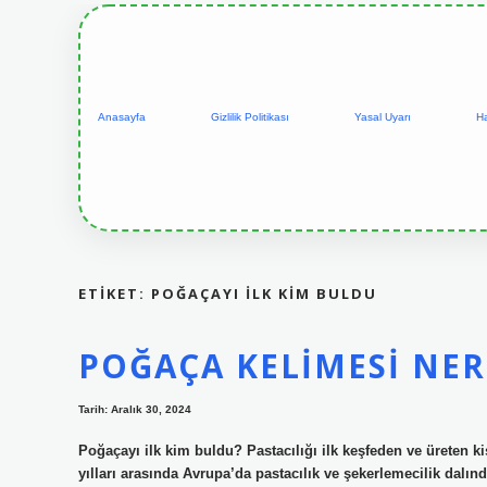
Anasayfa
Gizlilik Politikası
Yasal Uyarı
H
ETIKET:
POĞAÇAYI ILK KIM BULDU
POĞAÇA KELIMESI NER
Tarih: Aralık 30, 2024
Poğaçayı ilk kim buldu? Pastacılığı ilk keşfeden ve üreten k
yılları arasında Avrupa’da pastacılık ve şekerlemecilik dalı