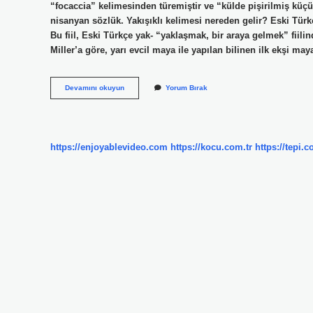
“focaccia” kelimesinden türemiştir ve “külde pişirilmiş küç
nisanyan sözlük. Yakışıklı kelimesi nereden gelir? Eski Türk
Bu fiil, Eski Türkçe yak- “yaklaşmak, bir araya gelmek” fiili
Miller’a göre, yarı evcil maya ile yapılan bilinen ilk ekşi 
Poğaça
Devamını okuyun
Yorum Bırak
Kelimesi
Nereden
Gelir
https://enjoyablevideo.com
https://kocu.com.tr
https://tepi.c