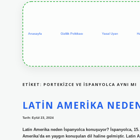
Anasayfa
Gizlilik Politikası
Yasal Uyarı
H
ETIKET:
PORTEKIZCE VE İSPANYOLCA AYNI MI
LATIN AMERIKA NEDE
Tarih: Eylül 23, 2024
Latin Amerika neden İspanyolca konuşuyor? İspanyolca, 15. 
Amerika’da en yaygın konuşulan dil haline gelmiştir. Latin