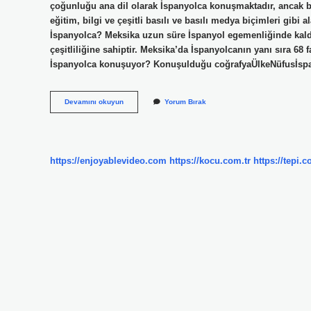
çoğunluğu ana dil olarak İspanyolca konuşmaktadır, ancak bu 
eğitim, bilgi ve çeşitli basılı ve basılı medya biçimleri gibi
İspanyolca? Meksika uzun süre İspanyol egemenliğinde kaldığı
çeşitliliğine sahiptir. Meksika’da İspanyolcanın yanı sıra 68
İspanyolca konuşuyor? Konuşulduğu coğrafyaÜlkeNüfusİsp
Latin
Devamını okuyun
Yorum Bırak
Amerika
Neden
İSpanyolca
Konuşur
https://enjoyablevideo.com
https://kocu.com.tr
https://tepi.c