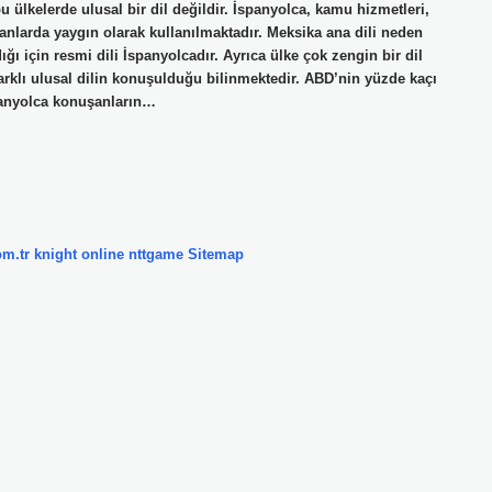
ülkelerde ulusal bir dil değildir. İspanyolca, kamu hizmetleri,
 alanlarda yaygın olarak kullanılmaktadır. Meksika ana dili neden
 için resmi dili İspanyolcadır. Ayrıca ülke çok zengin bir dil
 farklı ulusal dilin konuşulduğu bilinmektedir. ABD’nin yüzde kaçı
anyolca konuşanların…
om.tr
knight online
nttgame
Sitemap