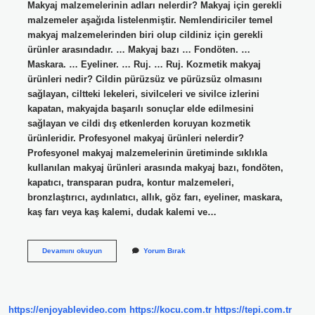
Makyaj malzemelerinin adları nelerdir? Makyaj için gerekli
malzemeler aşağıda listelenmiştir. Nemlendiriciler temel
makyaj malzemelerinden biri olup cildiniz için gerekli
ürünler arasındadır. … Makyaj bazı … Fondöten. …
Maskara. … Eyeliner. … Ruj. … Ruj. Kozmetik makyaj
ürünleri nedir? Cildin pürüzsüz ve pürüzsüz olmasını
sağlayan, ciltteki lekeleri, sivilceleri ve sivilce izlerini
kapatan, makyajda başarılı sonuçlar elde edilmesini
sağlayan ve cildi dış etkenlerden koruyan kozmetik
ürünleridir. Profesyonel makyaj ürünleri nelerdir?
Profesyonel makyaj malzemelerinin üretiminde sıklıkla
kullanılan makyaj ürünleri arasında makyaj bazı, fondöten,
kapatıcı, transparan pudra, kontur malzemeleri,
bronzlaştırıcı, aydınlatıcı, allık, göz farı, eyeliner, maskara,
kaş farı veya kaş kalemi, dudak kalemi ve…
Makyaj
Devamını okuyun
Yorum Bırak
Ürünlerine
Ne
Denir
https://enjoyablevideo.com
https://kocu.com.tr
https://tepi.com.tr