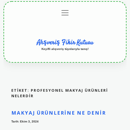
menüyü
Anasayfa
Gizlilik
Yasal
Hakkımızda
aç
Politikası
Uyarı
Alışveriş Fikir Kutusu
Keyifli alışveriş tüyolarıyla tanış!
ETIKET:
PROFESYONEL MAKYAJ ÜRÜNLERI
NELERDIR
MAKYAJ ÜRÜNLERINE NE DENIR
Tarih: Ekim 3, 2024