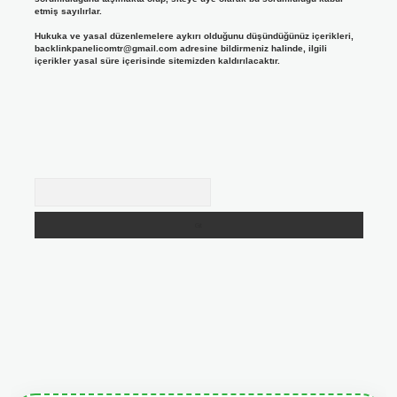
etmiş sayılırlar.
Hukuka ve yasal düzenlemelere aykırı olduğunu düşündüğünüz içerikleri,
backlinkpanelicomtr@gmail.com
adresine bildirmeniz halinde, ilgili
içerikler yasal süre içerisinde sitemizden kaldırılacaktır.
Arama
iris.org