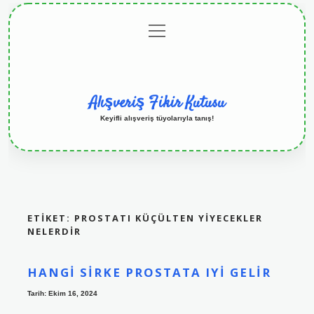
menüyü
Anasayfa
Gizlilik
Yasal
Hakkımızda
aç
Politikası
Uyarı
Alışveriş Fikir Kutusu
Keyifli alışveriş tüyolarıyla tanış!
ETIKET:
PROSTATI KÜÇÜLTEN YIYECEKLER
NELERDIR
HANGI SIRKE PROSTATA IYI GELIR
Tarih: Ekim 16, 2024