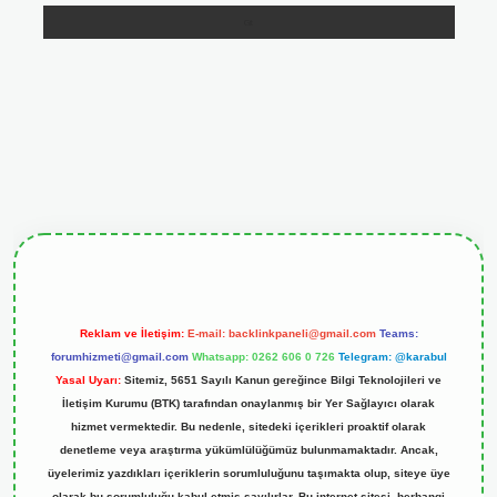
ris.org
Reklam ve İletişim:
E-mail:
backlinkpaneli@gmail.com
Teams:
forumhizmeti@gmail.com
Whatsapp: 0262 606 0 726
Telegram: @karabul
Yasal Uyarı:
Sitemiz, 5651 Sayılı Kanun gereğince Bilgi Teknolojileri ve
İletişim Kurumu (BTK) tarafından onaylanmış bir Yer Sağlayıcı olarak
hizmet vermektedir. Bu nedenle, sitedeki içerikleri proaktif olarak
denetleme veya araştırma yükümlülüğümüz bulunmamaktadır. Ancak,
üyelerimiz yazdıkları içeriklerin sorumluluğunu taşımakta olup, siteye üye
olarak bu sorumluluğu kabul etmiş sayılırlar. Bu internet sitesi, herhangi