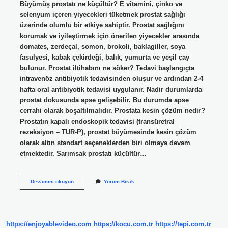
Büyümüş prostatı ne küçültür? E vitamini, çinko ve
selenyum içeren yiyecekleri tüketmek prostat sağlığı
üzerinde olumlu bir etkiye sahiptir. Prostat sağlığını
korumak ve iyileştirmek için önerilen yiyecekler arasında
domates, zerdeçal, somon, brokoli, baklagiller, soya
fasulyesi, kabak çekirdeği, balık, yumurta ve yeşil çay
bulunur. Prostat iltihabını ne söker? Tedavi başlangıçta
intravenöz antibiyotik tedavisinden oluşur ve ardından 2-4
hafta oral antibiyotik tedavisi uygulanır. Nadir durumlarda
prostat dokusunda apse gelişebilir. Bu durumda apse
cerrahi olarak boşaltılmalıdır. Prostata kesin çözüm nedir?
Prostatın kapalı endoskopik tedavisi (transüretral
rezeksiyon – TUR-P), prostat büyümesinde kesin çözüm
olarak altın standart seçeneklerden biri olmaya devam
etmektedir. Sarımsak prostatı küçültür…
Hangi
Devamını okuyun
Yorum Bırak
Sirke
Prostata
Iyi
Gelir
https://enjoyablevideo.com
https://kocu.com.tr
https://tepi.com.tr