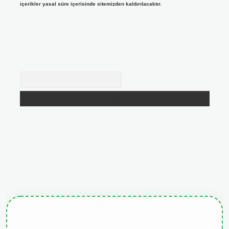
içerikler yasal süre içerisinde sitemizden kaldırılacaktır.
Arama
giris.org