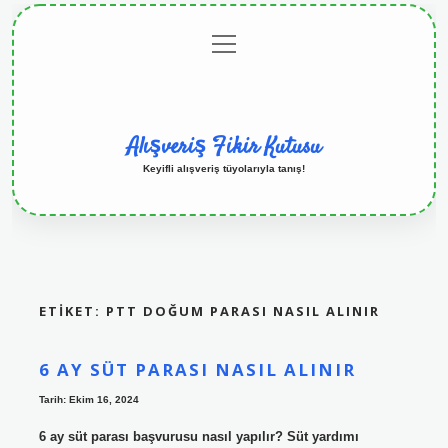
menüyü
Anasayfa
Gizlilik
Yasal
Hakkımızda
aç
Politikası
Uyarı
Alışveriş Fikir Kutusu
Keyifli alışveriş tüyolarıyla tanış!
ETIKET:
PTT DOĞUM PARASI NASIL ALINIR
6 AY SÜT PARASI NASIL ALINIR
Tarih: Ekim 16, 2024
6 ay süt parası başvurusu nasıl yapılır? Süt yardımı