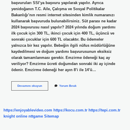
başvuruları SSI’ya başvuru yapılarak yapılır. Ayrıca
yenidoğanın T.C. Aile, Çalışma ve Sosyal Politikalar
Bakanlığı’nın resmi internet sitesinden kimlik numaranızı
kullanarak başvuruda bulunabilirsiniz. Süt parası ne kadar
2024 başvurusu nasıl yapılır? 2024 yılında doğum yardımı
ilk çocuk için 300 TL, ikinci çocuk için 400 TL, üçüncü ve
sonraki çocuklar için 600 TL olacaktır. Bu ödemeler
yalnızca bir kez yapılır. Bebeğin ilgili nüfus müdürlüğüne
kaydedilmesi ve doğum yardımı başvurusunun eksiksiz
olarak tamamlanması gerekir. Emzirme ödeneği kaç ay
veriliyor? Emzirme ücreti doğumdan sonraki iki ay içinde
ödenir. Emzirme ödeneği her ayın 8’i ile 14’ü…
6
Devamını okuyun
Yorum Bırak
Ay
Süt
Parası
Nasıl
Alınır
https://enjoyablevideo.com
https://kocu.com.tr
https://tepi.com.tr
knight online
nttgame
Sitemap