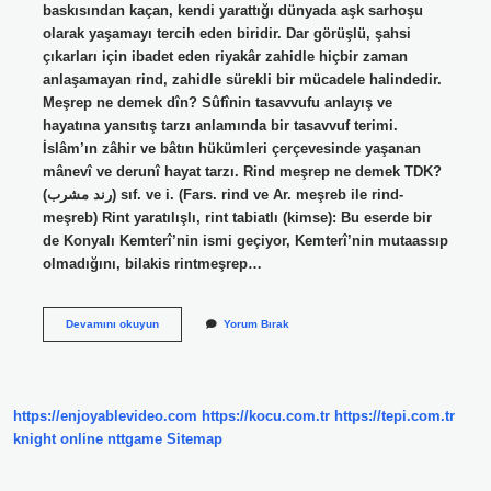
baskısından kaçan, kendi yarattığı dünyada aşk sarhoşu
olarak yaşamayı tercih eden biridir. Dar görüşlü, şahsi
çıkarları için ibadet eden riyakâr zahidle hiçbir zaman
anlaşamayan rind, zahidle sürekli bir mücadele halindedir.
Meşrep ne demek dîn? Sûfînin tasavvufu anlayış ve
hayatına yansıtış tarzı anlamında bir tasavvuf terimi.
İslâm’ın zâhir ve bâtın hükümleri çerçevesinde yaşanan
mânevî ve derunî hayat tarzı. Rind meşrep ne demek TDK?
(ﺭﻧﺪ ﻣﺸﺮﺏ) sıf. ve i. (Fars. rind ve Ar. meşreb ile rind-
meşreb) Rint yaratılışlı, rint tabiatlı (kimse): Bu eserde bir
de Konyalı Kemterî’nin ismi geçiyor, Kemterî’nin mutaassıp
olmadığını, bilakis rintmeşrep…
Rind
Devamını okuyun
Yorum Bırak
Meşrep
Ne
https://enjoyablevideo.com
https://kocu.com.tr
https://tepi.com.tr
knight online
nttgame
Sitemap