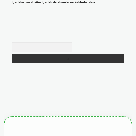
içerikler yasal süre içerisinde sitemizden kaldırılacaktır.
Arama
giris.org