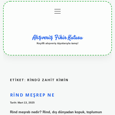
menüyü
Anasayfa
Gizlilik
Yasal
Hakkımızda
aç
Politikası
Uyarı
Alışveriş Fikir Kutusu
Keyifli alışveriş tüyolarıyla tanış!
ETIKET:
RINDÜ ZAHIT KIMIN
RIND MEŞREP NE
Tarih: Mart 13, 2025
Rind meşreb nedir? Rind, dış dünyadan kopuk, toplumun