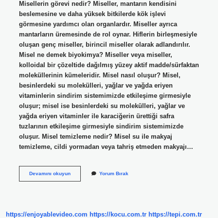
Misellerin görevi nedir? Miseller, mantarın kendisini
beslemesine ve daha yüksek bitkilerde kök işlevi
görmesine yardımcı olan organlardır. Miseller ayrıca
mantarların üremesinde de rol oynar. Hiflerin birleşmesiyle
oluşan genç miseller, birincil miseller olarak adlandırılır.
Misel ne demek biyokimya? Miseller veya miseller,
kolloidal bir çözeltide dağılmış yüzey aktif madde/sürfaktan
moleküllerinin kümeleridir. Misel nasıl oluşur? Misel,
besinlerdeki su molekülleri, yağlar ve yağda eriyen
vitaminlerin sindirim sistemimizde etkileşime girmesiyle
oluşur; misel ise besinlerdeki su molekülleri, yağlar ve
yağda eriyen vitaminler ile karaciğerin ürettiği safra
tuzlarının etkileşime girmesiyle sindirim sistemimizde
oluşur. Misel temizleme nedir? Misel su ile makyaj
temizleme, cildi yormadan veya tahriş etmeden makyajı…
Misel
Devamını okuyun
Yorum Bırak
Nedir
Yağ
https://enjoyablevideo.com
https://kocu.com.tr
https://tepi.com.tr