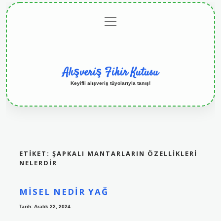
menüyü
Anasayfa
Gizlilik
Yasal
Hakkımızda
aç
Politikası
Uyarı
Alışveriş Fikir Kutusu
Keyifli alışveriş tüyolarıyla tanış!
ETIKET:
ŞAPKALI MANTARLARIN ÖZELLIKLERI
NELERDIR
MISEL NEDIR YAĞ
Tarih: Aralık 22, 2024