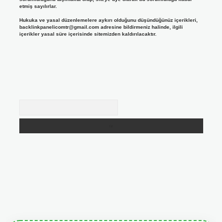
etmiş sayılırlar.
Hukuka ve yasal düzenlemelere aykırı olduğunu düşündüğünüz içerikleri,
backlinkpanelicomtr@gmail.com
adresine bildirmeniz halinde, ilgili
içerikler yasal süre içerisinde sitemizden kaldırılacaktır.
Arama
giris.org