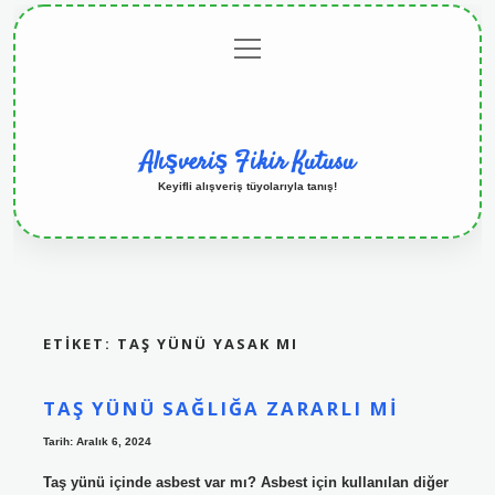
menüyü
Anasayfa
Gizlilik
Yasal
Hakkımızda
aç
Politikası
Uyarı
Alışveriş Fikir Kutusu
Keyifli alışveriş tüyolarıyla tanış!
ETIKET:
TAŞ YÜNÜ YASAK MI
TAŞ YÜNÜ SAĞLIĞA ZARARLI MI
Tarih: Aralık 6, 2024
Taş yünü içinde asbest var mı? Asbest için kullanılan diğer