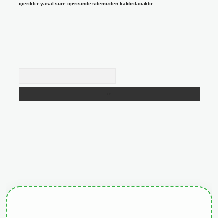
içerikler yasal süre içerisinde sitemizden kaldırılacaktır.
Arama
giris.org