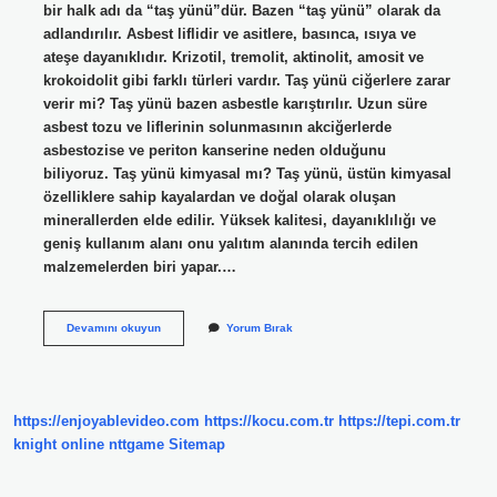
bir halk adı da “taş yünü”dür. Bazen “taş yünü” olarak da
adlandırılır. Asbest liflidir ve asitlere, basınca, ısıya ve
ateşe dayanıklıdır. Krizotil, tremolit, aktinolit, amosit ve
krokoidolit gibi farklı türleri vardır. Taş yünü ciğerlere zarar
verir mi? Taş yünü bazen asbestle karıştırılır. Uzun süre
asbest tozu ve liflerinin solunmasının akciğerlerde
asbestozise ve periton kanserine neden olduğunu
biliyoruz. Taş yünü kimyasal mı? Taş yünü, üstün kimyasal
özelliklere sahip kayalardan ve doğal olarak oluşan
minerallerden elde edilir. Yüksek kalitesi, dayanıklılığı ve
geniş kullanım alanı onu yalıtım alanında tercih edilen
malzemelerden biri yapar.…
Taş
Devamını okuyun
Yorum Bırak
Yünü
Sağlığa
Zararlı
Mi
https://enjoyablevideo.com
https://kocu.com.tr
https://tepi.com.tr
knight online
nttgame
Sitemap