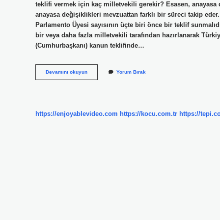
teklifi vermek için kaç milletvekili gerekir? Esasen, anayasa
anayasa değişiklikleri mevzuattan farklı bir süreci takip eder
Parlamento Üyesi sayısının üçte biri önce bir teklif sunmalıdır
bir veya daha fazla milletvekili tarafından hazırlanarak Tür
(Cumhurbaşkanı) kanun teklifinde…
Kanun
Devamını okuyun
Yorum Bırak
Teklifi
Vermek
Ne
Demek
https://enjoyablevideo.com
https://kocu.com.tr
https://tepi.c