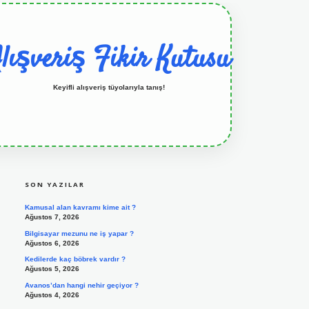
lışveriş Fikir Kutusu
Keyifli alışveriş tüyolarıyla tanış!
SIDEBAR
grandoperabet resmi sitesi
tulipbetgiris.org
SON YAZILAR
Kamusal alan kavramı kime ait ?
Ağustos 7, 2026
Bilgisayar mezunu ne iş yapar ?
Ağustos 6, 2026
Kedilerde kaç böbrek vardır ?
Ağustos 5, 2026
Avanos’dan hangi nehir geçiyor ?
Ağustos 4, 2026