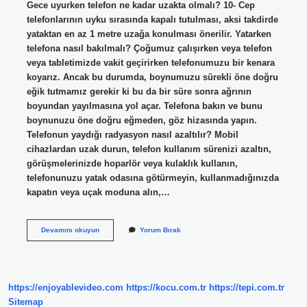
Gece uyurken telefon ne kadar uzakta olmalı? 10- Cep
telefonlarının uyku sırasında kapalı tutulması, aksi takdirde
yataktan en az 1 metre uzağa konulması önerilir. Yatarken
telefona nasıl bakılmalı? Çoğumuz çalışırken veya telefon
veya tabletimizde vakit geçirirken telefonumuzu bir kenara
koyarız. Ancak bu durumda, boynumuzu sürekli öne doğru
eğik tutmamız gerekir ki bu da bir süre sonra ağrının
boyundan yayılmasına yol açar. Telefona bakın ve bunu
boynunuzu öne doğru eğmeden, göz hizasında yapın.
Telefonun yaydığı radyasyon nasıl azaltılır? Mobil
cihazlardan uzak durun, telefon kullanım sürenizi azaltın,
görüşmelerinizde hoparlör veya kulaklık kullanın,
telefonunuzu yatak odasına götürmeyin, kullanmadığınızda
kapatın veya uçak moduna alın,…
Uyurken
Devamını okuyun
Yorum Bırak
Telefon
Nerede
Durmalı
https://enjoyablevideo.com
https://kocu.com.tr
https://tepi.com.tr
Sitemap