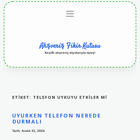
menüyü
Anasayfa
Gizlilik
Yasal
Hakkımızda
aç
Politikası
Uyarı
Alışveriş Fikir Kutusu
Keyifli alışveriş tüyolarıyla tanış!
ETIKET:
TELEFON UYKUYU ETKILER MI
UYURKEN TELEFON NEREDE
DURMALI
Tarih: Aralık 31, 2024