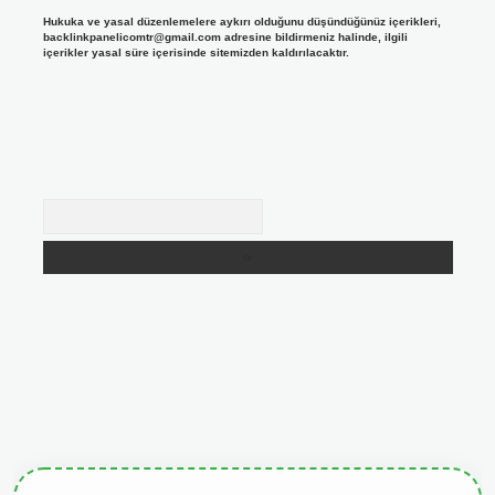
Hukuka ve yasal düzenlemelere aykırı olduğunu düşündüğünüz içerikleri,
backlinkpanelicomtr@gmail.com
adresine bildirmeniz halinde, ilgili
içerikler yasal süre içerisinde sitemizden kaldırılacaktır.
Arama
giris.org