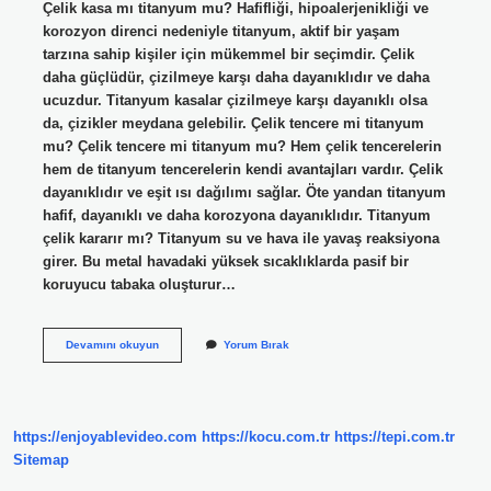
Çelik kasa mı titanyum mu? Hafifliği, hipoalerjenikliği ve
korozyon direnci nedeniyle titanyum, aktif bir yaşam
tarzına sahip kişiler için mükemmel bir seçimdir. Çelik
daha güçlüdür, çizilmeye karşı daha dayanıklıdır ve daha
ucuzdur. Titanyum kasalar çizilmeye karşı dayanıklı olsa
da, çizikler meydana gelebilir. Çelik tencere mi titanyum
mu? Çelik tencere mi titanyum mu? Hem çelik tencerelerin
hem de titanyum tencerelerin kendi avantajları vardır. Çelik
dayanıklıdır ve eşit ısı dağılımı sağlar. Öte yandan titanyum
hafif, dayanıklı ve daha korozyona dayanıklıdır. Titanyum
çelik kararır mı? Titanyum su ve hava ile yavaş reaksiyona
girer. Bu metal havadaki yüksek sıcaklıklarda pasif bir
koruyucu tabaka oluşturur…
Titanyum
Devamını okuyun
Yorum Bırak
Mu
Daha
Kaliteli
Çelik
Mi
https://enjoyablevideo.com
https://kocu.com.tr
https://tepi.com.tr
Sitemap