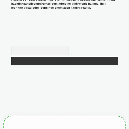
backlinkpanelicomtr@gmail.com
adresine bildirmeniz halinde, ilgili
içerikler yasal süre içerisinde sitemizden kaldırılacaktır.
Arama
giris.org