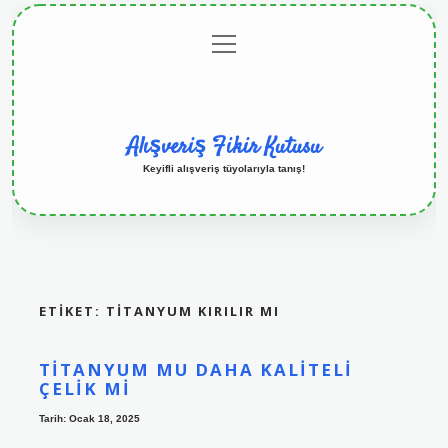
menüyü
Anasayfa
Gizlilik
Yasal
Hakkımızda
aç
Politikası
Uyarı
Alışveriş Fikir Kutusu
Keyifli alışveriş tüyolarıyla tanış!
ETIKET:
TITANYUM KIRILIR MI
TITANYUM MU DAHA KALITELI
ÇELIK MI
Tarih: Ocak 18, 2025