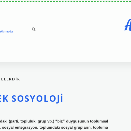
A
akkımızda
NELERDIR
K SOSYOLOJI
aki (parti, topluluk, grup vb.) “biz” duygusunun toplumsal
, sosyal entegrasyon, toplumdaki sosyal grupların, topluma