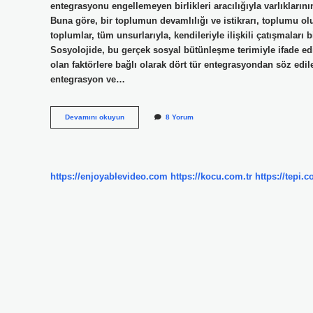
entegrasyonu engellemeyen birlikleri aracılığıyla varlıkları
Buna göre, bir toplumun devamlılığı ve istikrarı, toplumu ol
toplumlar, tüm unsurlarıyla, kendileriyle ilişkili çatışmaları 
Sosyolojide, bu gerçek sosyal bütünleşme terimiyle ifade ed
olan faktörlere bağlı olarak dört tür entegrasyondan söz edil
entegrasyon ve…
Bütünleşme
Devamını okuyun
8 Yorum
Ne
Demek
Sosyoloji
https://enjoyablevideo.com
https://kocu.com.tr
https://tepi.c