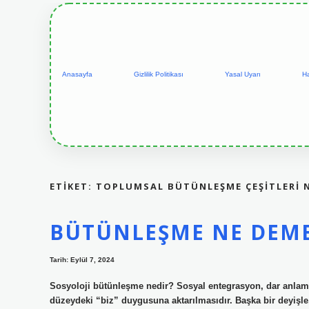
Anasayfa
Gizlilik Politikası
Yasal Uyarı
H
ETIKET:
TOPLUMSAL BÜTÜNLEŞME ÇEŞITLERI 
BÜTÜNLEŞME NE DEME
Tarih: Eylül 7, 2024
Sosyoloji bütünleşme nedir? Sosyal entegrasyon, dar anlamd
düzeydeki “biz” duygusuna aktarılmasıdır. Başka bir deyişle