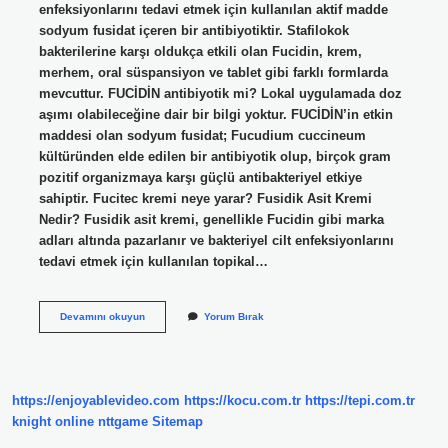
enfeksiyonlarını tedavi etmek için kullanılan aktif madde
sodyum fusidat içeren bir antibiyotiktir. Stafilokok
bakterilerine karşı oldukça etkili olan Fucidin, krem,
merhem, oral süspansiyon ve tablet gibi farklı formlarda
mevcuttur. FUCİDİN antibiyotik mi? Lokal uygulamada doz
aşımı olabileceğine dair bir bilgi yoktur. FUCİDİN’in etkin
maddesi olan sodyum fusidat; Fucudium cuccineum
kültüründen elde edilen bir antibiyotik olup, birçok gram
pozitif organizmaya karşı güçlü antibakteriyel etkiye
sahiptir. Fucitec kremi neye yarar? Fusidik Asit Kremi
Nedir? Fusidik asit kremi, genellikle Fucidin gibi marka
adları altında pazarlanır ve bakteriyel cilt enfeksiyonlarını
tedavi etmek için kullanılan topikal…
Fucidin
Devamını okuyun
Yorum Bırak
Krem
Ne
Işe
Yarıyor
https://enjoyablevideo.com
https://kocu.com.tr
https://tepi.com.tr
knight online
nttgame
Sitemap