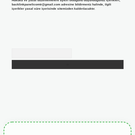
Hukuka ve yasal düzenlemelere aykırı olduğunu düşündüğünüz içerikleri,
backlinkpanelicomtr@gmail.com
adresine bildirmeniz halinde, ilgili
içerikler yasal süre içerisinde sitemizden kaldırılacaktır.
Arama
 resmi sitesi
tulipbetgiris.org