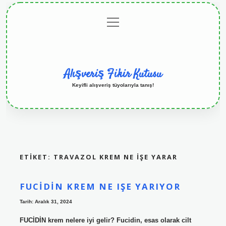
menüyü
Anasayfa
Gizlilik
Yasal
Hakkımızda
aç
Politikası
Uyarı
Alışveriş Fikir Kutusu
Keyifli alışveriş tüyolarıyla tanış!
ETIKET:
TRAVAZOL KREM NE IŞE YARAR
FUCIDIN KREM NE IŞE YARIYOR
Tarih: Aralık 31, 2024
FUCİDİN krem nelere iyi gelir? Fucidin, esas olarak cilt