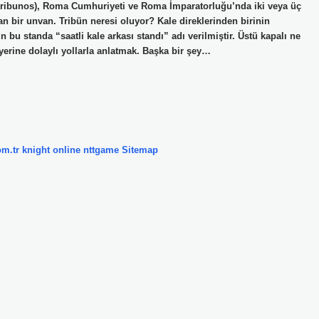
 tribunos), Roma Cumhuriyeti ve Roma İmparatorluğu’nda iki veya üç
lan bir unvan. Tribün neresi oluyor? Kale direklerinden birinin
 bu standa “saatli kale arkası standı” adı verilmiştir. Üstü kapalı ne
 yerine dolaylı yollarla anlatmak. Başka bir şey…
om.tr
knight online
nttgame
Sitemap