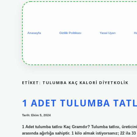
Anasayfa
Gizlilik Politikası
Yasal Uyarı
H
ETIKET:
TULUMBA KAÇ KALORI DIYETKOLIK
1 ADET TULUMBA TATL
Tarih: Ekim 5, 2024
1 Adet tulumba tatlısı Kaç Gramdır? Tulumba tatlısı, üretici
arasında ağırlığa sahiptir. 1 kilo almak istiyorsanız; 22 ila 3