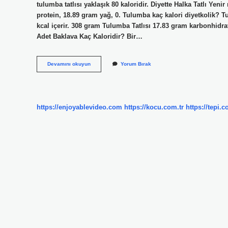
tulumba tatlısı yaklaşık 80 kaloridir. Diyette Halka Tatlı Yen
protein, 18.89 gram yağ, 0. Tulumba kaç kalori diyetkolik? T
kcal içerir. 308 gram Tulumba Tatlısı 17.83 gram karbonhidra
Adet Baklava Kaç Kaloridir? Bir…
1
Devamını okuyun
Yorum Bırak
Adet
Tulumba
Tatlısı
Kaç
Kalori
https://enjoyablevideo.com
https://kocu.com.tr
https://tepi.c