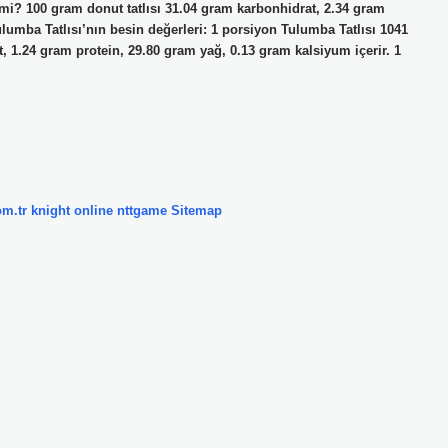
ir mi? 100 gram donut tatlısı 31.04 gram karbonhidrat, 2.34 gram
ulumba Tatlısı’nın besin değerleri: 1 porsiyon Tulumba Tatlısı 1041
t, 1.24 gram protein, 29.80 gram yağ, 0.13 gram kalsiyum içerir. 1
om.tr
knight online
nttgame
Sitemap