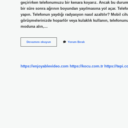
geçirirken telefonumuzu bir kenara koyarız. Ancak bu duru
bir süre sonra ağrının boyundan yayılmasına yol açar. Tel
yapın. Telefonun yaydığı radyasyon nasıl azaltılır? Mobil cih
görüşmelerinizde hoparlör veya kulaklık kullanın, telefonu
moduna alın,…
Uyurken
Devamını okuyun
Yorum Bırak
Telefon
Nerede
Durmalı
https://enjoyablevideo.com
https://kocu.com.tr
https://tepi.c