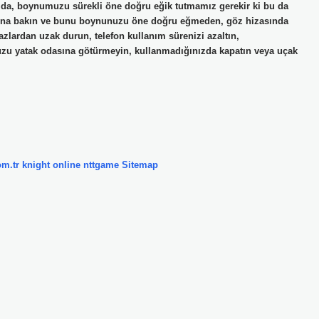
mda, boynumuzu sürekli öne doğru eğik tutmamız gerekir ki bu da
efona bakın ve bunu boynunuzu öne doğru eğmeden, göz hizasında
azlardan uzak durun, telefon kullanım sürenizi azaltın,
nuzu yatak odasına götürmeyin, kullanmadığınızda kapatın veya uçak
om.tr
knight online
nttgame
Sitemap