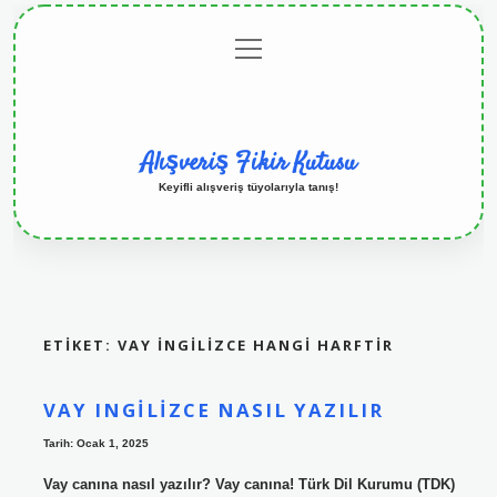
menüyü
Anasayfa
Gizlilik
Yasal
Hakkımızda
aç
Politikası
Uyarı
Alışveriş Fikir Kutusu
Keyifli alışveriş tüyolarıyla tanış!
ETIKET:
VAY İNGILIZCE HANGI HARFTIR
VAY INGILIZCE NASIL YAZILIR
Tarih: Ocak 1, 2025
Vay canına nasıl yazılır? Vay canına! Türk Dil Kurumu (TDK)