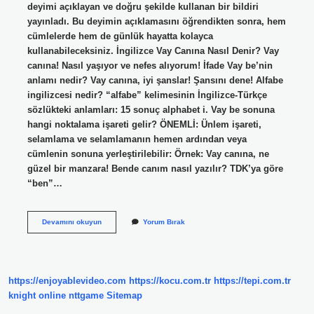
deyimi açıklayan ve doğru şekilde kullanan bir bildiri
yayınladı. Bu deyimin açıklamasını öğrendikten sonra, hem
cümlelerde hem de günlük hayatta kolayca
kullanabileceksiniz. İngilizce Vay Canına Nasıl Denir? Vay
canına! Nasıl yaşıyor ve nefes alıyorum! İfade Vay be’nin
anlamı nedir? Vay canına, iyi şanslar! Şansını dene! Alfabe
ingilizcesi nedir? “alfabe” kelimesinin İngilizce-Türkçe
sözlükteki anlamları: 15 sonuç alphabet i. Vay be sonuna
hangi noktalama işareti gelir? ÖNEMLİ: Ünlem işareti,
selamlama ve selamlamanın hemen ardından veya
cümlenin sonuna yerleştirilebilir: Örnek: Vay canına, ne
güzel bir manzara! Bende canım nasıl yazılır? TDK’ya göre
“ben”…
Vay
Devamını okuyun
Yorum Bırak
Ingilizce
Nasıl
Yazılır
https://enjoyablevideo.com
https://kocu.com.tr
https://tepi.com.tr
knight online
nttgame
Sitemap