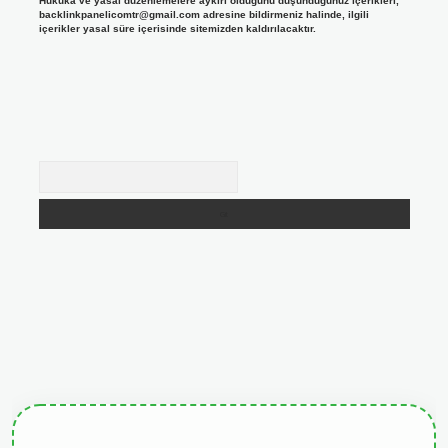
Hukuka ve yasal düzenlemelere aykırı olduğunu düşündüğünüz içerikleri,
backlinkpanelicomtr@gmail.com
adresine bildirmeniz halinde, ilgili
içerikler yasal süre içerisinde sitemizden kaldırılacaktır.
Arama
giris.org