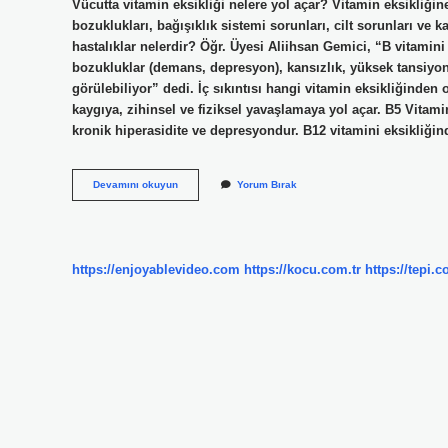
Vücutta vitamin eksikliği nelere yol açar? Vitamin eksikliğin
bozuklukları, bağışıklık sistemi sorunları, cilt sorunları ve k
hastalıklar nelerdir? Öğr. Üyesi Aliihsan Gemici, “B vitamin
bozukluklar (demans, depresyon), kansızlık, yüksek tansiyon, uy
görülebiliyor” dedi. İç sıkıntısı hangi vitamin eksikliğinden 
kaygıya, zihinsel ve fiziksel yavaşlamaya yol açar. B5 Vitamin
kronik hiperasidite ve depresyondur. B12 vitamini eksikliği
Vitamin
Devamını okuyun
Yorum Bırak
Eksikliğinde
Görülen
Hastalıklar
Nelerdir
https://enjoyablevideo.com
https://kocu.com.tr
https://tepi.c