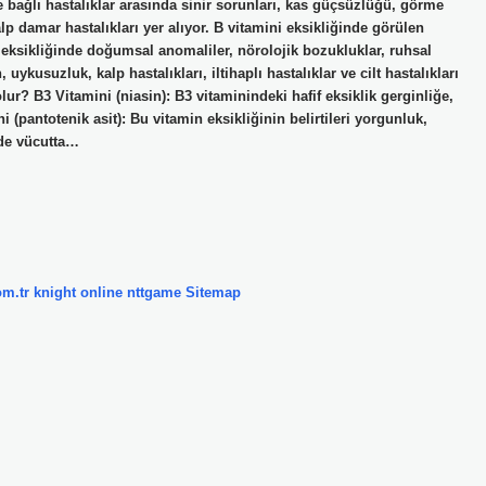
e bağlı hastalıklar arasında sinir sorunları, kas güçsüzlüğü, görme
alp damar hastalıkları yer alıyor. B vitamini eksikliğinde görülen
i eksikliğinde doğumsal anomaliler, nörolojik bozukluklar, ruhsal
kusuzluk, kalp hastalıkları, iltihaplı hastalıklar ve cilt hastalıkları
olur? B3 Vitamini (niasin): B3 vitaminindeki hafif eksiklik gerginliğe,
i (pantotenik asit): Bu vitamin eksikliğinin belirtileri yorgunluk,
nde vücutta…
om.tr
knight online
nttgame
Sitemap