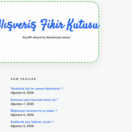
lışveriş Fikir Kutusu
Keyifli alışveriş tüyolarıyla tanış!
SIDEBAR
grandoperabet resmi sitesi
tulipbetgiris.org
SON YAZILAR
Tahakkuk fişi ne zaman düzenlenir ?
Ağustos 8, 2026
Kamusal alan kavramı kime ait ?
Ağustos 7, 2026
Bilgisayar mezunu ne iş yapar ?
Ağustos 6, 2026
Kedilerde kaç böbrek vardır ?
Ağustos 5, 2026