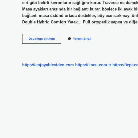
sırt gibi belirli kıvrımların sağlığını korur. Traverse ne de
Masa ayakları arasında bir bağlantı kurar, böylece iki ayak b
bağlantı masa üstünü ortada destekler, böylece sarkmayı önle
Double Hybrid Comfort Yatak… Full ortopedik yapısı ve diğ
Travers
Devamını okuyun
Yorum Bırak
Yatak
Nedir
https://enjoyablevideo.com
https://kocu.com.tr
https://tepi.c