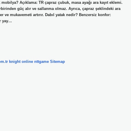
mek mobilya? Açıklama: TR çapraz çubuk, masa ayağı ara kayıt eklemi.
irbirinden güç alır ve sallanma olmaz. Ayrıca, çapraz şeklindeki ara
r ve mukavemeti artırır. Dabıl yatak nedir? Benzersiz konfor:
er yay…
om.tr
knight online
nttgame
Sitemap