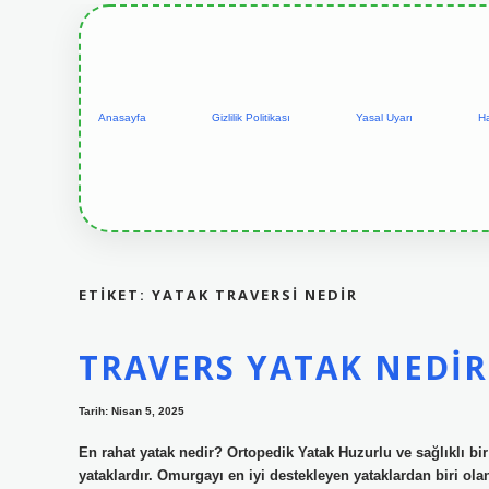
Anasayfa
Gizlilik Politikası
Yasal Uyarı
H
ETIKET:
YATAK TRAVERSI NEDIR
TRAVERS YATAK NEDIR
Tarih: Nisan 5, 2025
En rahat yatak nedir? Ortopedik Yatak Huzurlu ve sağlıklı bi
yataklardır. Omurgayı en iyi destekleyen yataklardan biri olan