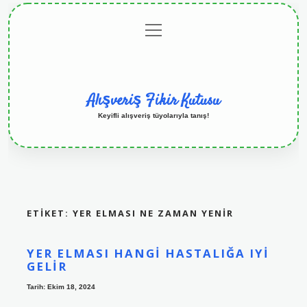
menüyü
Anasayfa
Gizlilik
Yasal
Hakkımızda
aç
Politikası
Uyarı
Alışveriş Fikir Kutusu
Keyifli alışveriş tüyolarıyla tanış!
ETIKET:
YER ELMASI NE ZAMAN YENIR
YER ELMASI HANGI HASTALIĞA IYI
GELIR
Tarih: Ekim 18, 2024