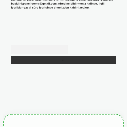
backlinkpanelicomtr@gmail.com
adresine bildirmeniz halinde, ilgili
içerikler yasal süre içerisinde sitemizden kaldırılacaktır.
Arama
giris.org