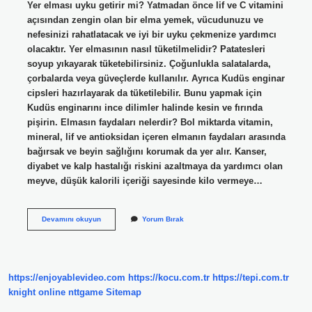
Yer elması uyku getirir mi? Yatmadan önce lif ve C vitamini
açısından zengin olan bir elma yemek, vücudunuzu ve
nefesinizi rahatlatacak ve iyi bir uyku çekmenize yardımcı
olacaktır. Yer elmasının nasıl tüketilmelidir? Patatesleri
soyup yıkayarak tüketebilirsiniz. Çoğunlukla salatalarda,
çorbalarda veya güveçlerde kullanılır. Ayrıca Kudüs enginar
cipsleri hazırlayarak da tüketilebilir. Bunu yapmak için
Kudüs enginarını ince dilimler halinde kesin ve fırında
pişirin. Elmasın faydaları nelerdir? Bol miktarda vitamin,
mineral, lif ve antioksidan içeren elmanın faydaları arasında
bağırsak ve beyin sağlığını korumak da yer alır. Kanser,
diyabet ve kalp hastalığı riskini azaltmaya da yardımcı olan
meyve, düşük kalorili içeriği sayesinde kilo vermeye…
Yer
Devamını okuyun
Yorum Bırak
Elması
Hangi
Hastalığa
Iyi
Gelir
https://enjoyablevideo.com
https://kocu.com.tr
https://tepi.com.tr
knight online
nttgame
Sitemap