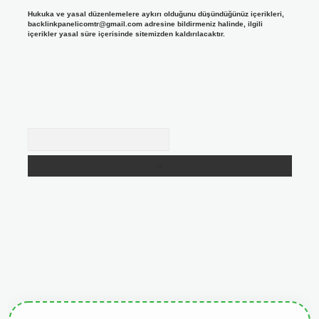
Hukuka ve yasal düzenlemelere aykırı olduğunu düşündüğünüz içerikleri,
backlinkpanelicomtr@gmail.com
adresine bildirmeniz halinde, ilgili
içerikler yasal süre içerisinde sitemizden kaldırılacaktır.
Arama
giris.org