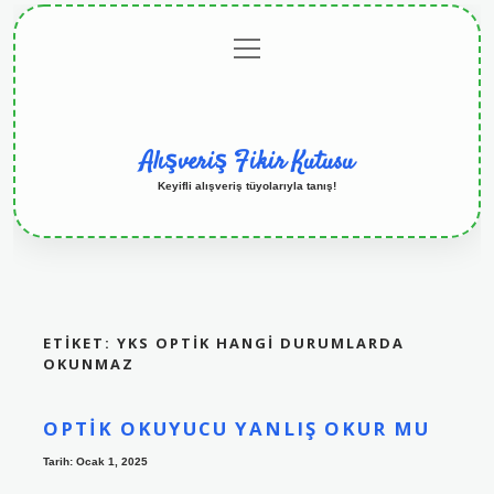
menüyü
Anasayfa
Gizlilik
Yasal
Hakkımızda
aç
Politikası
Uyarı
Alışveriş Fikir Kutusu
Keyifli alışveriş tüyolarıyla tanış!
ETIKET:
YKS OPTIK HANGI DURUMLARDA
OKUNMAZ
OPTIK OKUYUCU YANLIŞ OKUR MU
Tarih: Ocak 1, 2025