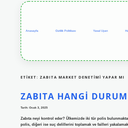
Anasayfa
Gizlilik Politikası
Yasal Uyarı
H
ETIKET:
ZABITA MARKET DENETIMI YAPAR MI
ZABITA HANGI DURUM
Tarih: Ocak 3, 2025
Zabıta neyi kontrol eder? Ülkemizde iki tür polis bulunmakta
polis, diğeri ise suç delillerini toplamak ve failleri yakalama