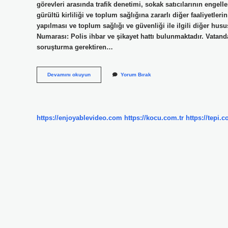
görevleri arasında trafik denetimi, sokak satıcılarının engel
gürültü kirliliği ve toplum sağlığına zararlı diğer faaliyetle
yapılması ve toplum sağlığı ve güvenliği ile ilgili diğer hus
Numarası: Polis ihbar ve şikayet hattı bulunmaktadır. Vatanda
soruşturma gerektiren…
Zabıta
Devamını okuyun
Yorum Bırak
Hangi
Durumlarda
Çağrılır
https://enjoyablevideo.com
https://kocu.com.tr
https://tepi.c