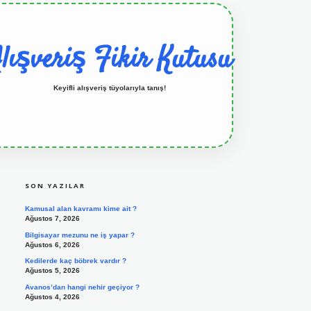
lışveriş Fikir Kutusu
Keyifli alışveriş tüyolarıyla tanış!
SIDEBAR
grandoperabet resmi sitesi
tulipbetgiris.org
SON YAZILAR
Kamusal alan kavramı kime ait ?
Ağustos 7, 2026
Bilgisayar mezunu ne iş yapar ?
Ağustos 6, 2026
Kedilerde kaç böbrek vardır ?
Ağustos 5, 2026
Avanos’dan hangi nehir geçiyor ?
Ağustos 4, 2026