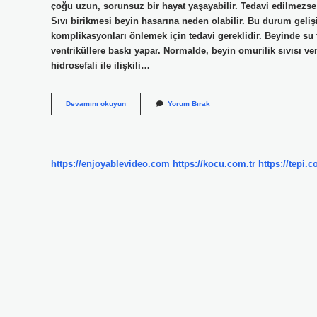
çoğu uzun, sorunsuz bir hayat yaşayabilir. Tedavi edilmezse h
Sıvı birikmesi beyin hasarına neden olabilir. Bu durum gelişi
komplikasyonları önlemek için tedavi gereklidir. Beyinde su to
ventriküllere baskı yapar. Normalde, beyin omurilik sıvısı ven
hidrosefali ile ilişkili…
Beyinde
Devamını okuyun
Yorum Bırak
Sıvı
Birikmesi
Tedavisi
Nedir
https://enjoyablevideo.com
https://kocu.com.tr
https://tepi.c