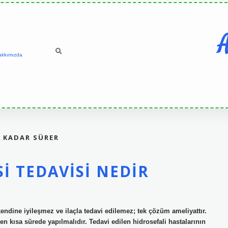
A
akkımızda
E KADAR SÜRER
SI TEDAVISI NEDIR
kendine iyileşmez ve ilaçla tedavi edilemez; tek çözüm ameliyattır.
 kısa sürede yapılmalıdır. Tedavi edilen hidrosefali hastalarının