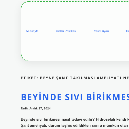
Anasayfa
Gizlilik Politikası
Yasal Uyarı
H
ETIKET:
BEYNE ŞANT TAKILMASI AMELIYATI N
BEYINDE SIVI BIRIKME
Tarih: Aralık 27, 2024
Beyinde sıvı birikmesi nasıl tedavi edilir? Hidrosefali kendi 
Şant ameliyatı, durum teşhis edildikten sonra mümkün olan en