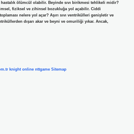
astalık ölümcül olabilir. Beyinde sıvı birikmesi tehlikeli midir?
msel, fiziksel ve zihinsel bozukluğa yol açabilir. Ciddi
plaması nelere yol açar? Aşırı sıvı ventrikülleri genişletir ve
triküllerden dışarı akar ve beyni ve omuriliği yıkar. Ancak,
om.tr
knight online
nttgame
Sitemap