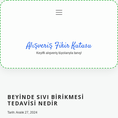
menüyü
Anasayfa
Gizlilik
Yasal
Hakkımızda
aç
Politikası
Uyarı
Alışveriş Fikir Kutusu
Keyifli alışveriş tüyolarıyla tanış!
BEYINDE SIVI BIRIKMESI
TEDAVISI NEDIR
Tarih: Aralık 27, 2024