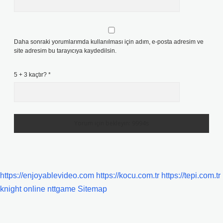
Daha sonraki yorumlarımda kullanılması için adım, e-posta adresim ve
site adresim bu tarayıcıya kaydedilsin.
5 + 3 kaçtır?
*
https://enjoyablevideo.com
https://kocu.com.tr
https://tepi.com.tr
knight online
nttgame
Sitemap