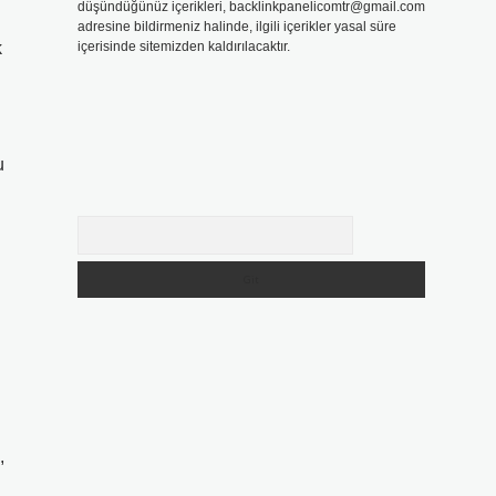
düşündüğünüz içerikleri,
backlinkpanelicomtr@gmail.com
adresine bildirmeniz halinde, ilgili içerikler yasal süre
k
içerisinde sitemizden kaldırılacaktır.
u
Arama
,