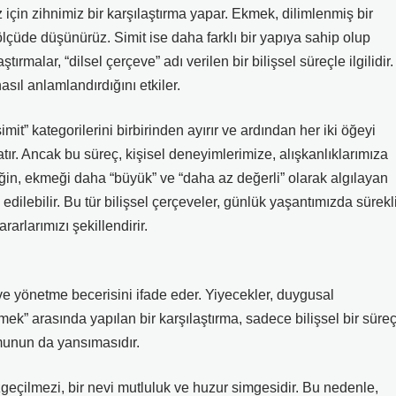
 için zihnimiz bir karşılaştırma yapar. Ekmek, dilimlenmiş bir
r ölçüde düşünürüz. Simit ise daha farklı bir yapıya sahip olup
ştırmalar, “dilsel çerçeve” adı verilen bir bilişsel süreçle ilgilidir.
asıl anlamlandırdığını etkiler.
” kategorilerini birbirinden ayırır ve ardından her iki öğeyi
tır. Ancak bu süreç, kişisel deneyimlerimize, alışkanlıklarımıza
neğin, ekmeği daha “büyük” ve “daha az değerli” olarak algılayan
l edilebilir. Bu tür bilişsel çerçeveler, günlük yaşantımızda sürekl
rarlarımızı şekillendirir.
ve yönetme becerisini ifade eder. Yiyecekler, duygusal
ekmek” arasında yapılan bir karşılaştırma, sadece bilişsel bir süre
umunun da yansımasıdır.
azgeçilmezi, bir nevi mutluluk ve huzur simgesidir. Bu nedenle,