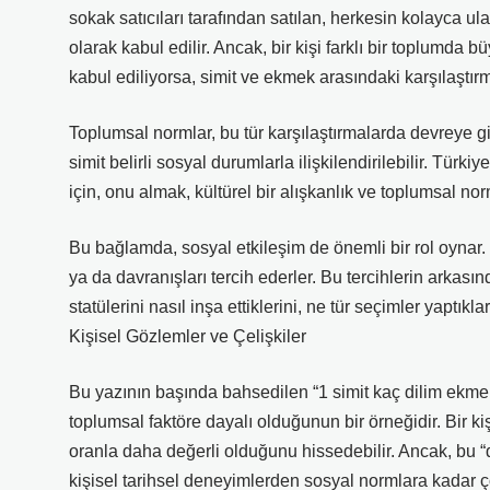
sokak satıcıları tarafından satılan, herkesin kolayca ul
olarak kabul edilir. Ancak, bir kişi farklı bir toplumd
kabul ediliyorsa, simit ve ekmek arasındaki karşılaştır
Toplumsal normlar, bu tür karşılaştırmalarda devreye gir
simit belirli sosyal durumlarla ilişkilendirilebilir. Tür
için, onu almak, kültürel bir alışkanlık ve toplumsal no
Bu bağlamda, sosyal etkileşim de önemli bir rol oynar. İ
ya da davranışları tercih ederler. Bu tercihlerin arkasın
statülerini nasıl inşa ettiklerini, ne tür seçimler yaptıkları
Kişisel Gözlemler ve Çelişkiler
Bu yazının başında bahsedilen “1 simit kaç dilim ekme
toplumsal faktöre dayalı olduğunun bir örneğidir. Bir k
oranla daha değerli olduğunu hissedebilir. Ancak, bu “
kişisel tarihsel deneyimlerden sosyal normlara kadar çok