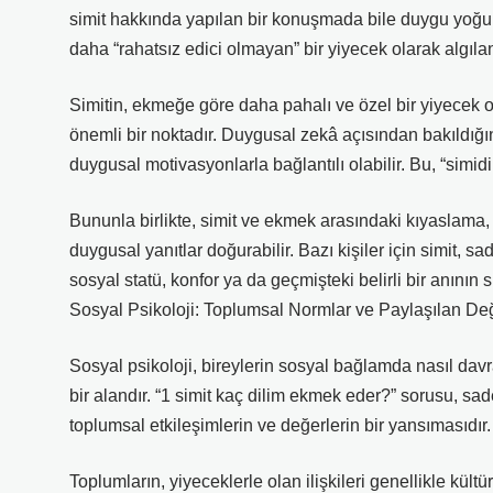
simit hakkında yapılan bir konuşmada bile duygu yoğunl
daha “rahatsız edici olmayan” bir yiyecek olarak algıla
Simitin, ekmeğe göre daha pahalı ve özel bir yiyecek o
önemli bir noktadır. Duygusal zekâ açısından bakıldığı
duygusal motivasyonlarla bağlantılı olabilir. Bu, “simidi
Bununla birlikte, simit ve ekmek arasındaki kıyaslama, ö
duygusal yanıtlar doğurabilir. Bazı kişiler için simit,
sosyal statü, konfor ya da geçmişteki belirli bir anının s
Sosyal Psikoloji: Toplumsal Normlar ve Paylaşılan De
Sosyal psikoloji, bireylerin sosyal bağlamda nasıl davr
bir alandır. “1 simit kaç dilim ekmek eder?” sorusu, s
toplumsal etkileşimlerin ve değerlerin bir yansımasıdır.
Toplumların, yiyeceklerle olan ilişkileri genellikle kült