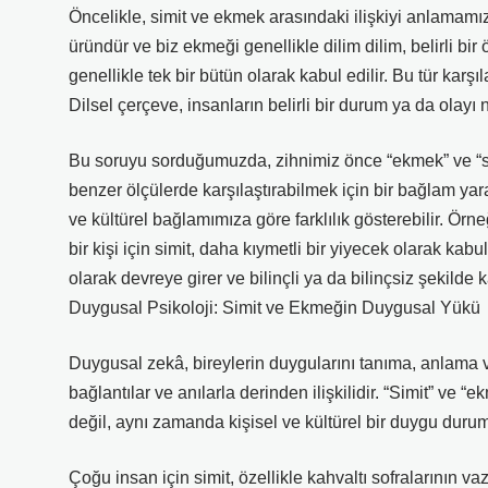
Öncelikle, simit ve ekmek arasındaki ilişkiyi anlamamız
üründür ve biz ekmeği genellikle dilim dilim, belirli bi
genellikle tek bir bütün olarak kabul edilir. Bu tür karşıla
Dilsel çerçeve, insanların belirli bir durum ya da olayı n
Bu soruyu sorduğumuzda, zihnimiz önce “ekmek” ve “simit
benzer ölçülerde karşılaştırabilmek için bir bağlam yara
ve kültürel bağlamımıza göre farklılık gösterebilir. Ör
bir kişi için simit, daha kıymetli bir yiyecek olarak kabu
olarak devreye girer ve bilinçli ya da bilinçsiz şekilde ka
Duygusal Psikoloji: Simit ve Ekmeğin Duygusal Yükü
Duygusal zekâ, bireylerin duygularını tanıma, anlama 
bağlantılar ve anılarla derinden ilişkilidir. “Simit” ve “
değil, aynı zamanda kişisel ve kültürel bir duygu dur
Çoğu insan için simit, özellikle kahvaltı sofralarının v