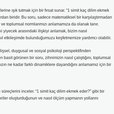
erine ışık tutmak için bir fırsat sunar. “1 simit kaç dilim ekmek
dan biridir. Bu soru, sadece matematiksel bir karşılaştırmadan
zı ve toplumsal normlarımızı anlamamıza da olanak tanır.
ki yiyecek arasındaki ilişkiyi anlamak, bizim nasıl
sıl etkileşimde bulunduğumuzu keşfetmemize yardımcı olabilir.
işsel, duygusal ve sosyal psikoloji perspektifinden
n basit görünen bir soru, zihnimizin nasıl çalıştığını, toplumsal
ımızın ne kadar farklı dinamiklere dayandığını anlamamız için bir
 süreçlerini inceler. “1 simit kaç dilim ekmek eder?” gibi bir
goriler oluşturduğunun ve nasıl ölçüm yapmanın yollarını