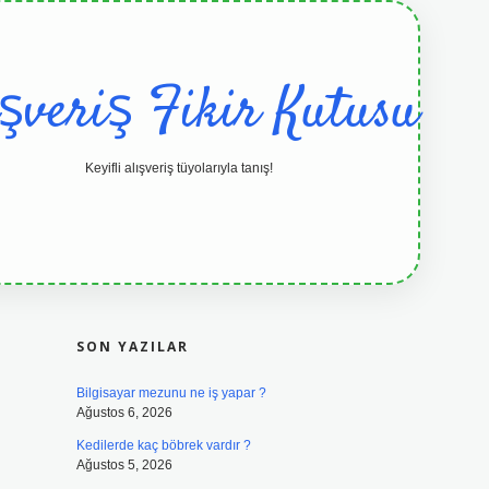
ışveriş Fikir Kutusu
Keyifli alışveriş tüyolarıyla tanış!
SIDEBAR
grandoperabet resmi sitesi
tulipbetgi
SON YAZILAR
Bilgisayar mezunu ne iş yapar ?
Ağustos 6, 2026
Kedilerde kaç böbrek vardır ?
Ağustos 5, 2026