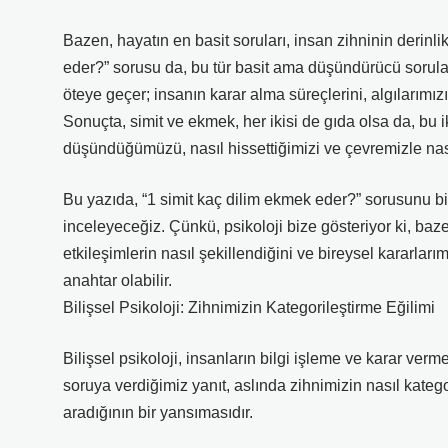
Bazen, hayatın en basit soruları, insan zihninin derinlikl
eder?” sorusu da, bu tür basit ama düşündürücü sorular
öteye geçer; insanın karar alma süreçlerini, algılarımı
Sonuçta, simit ve ekmek, her ikisi de gıda olsa da, bu i
düşündüğümüzü, nasıl hissettiğimizi ve çevremizle na
Bu yazıda, “1 simit kaç dilim ekmek eder?” sorusunu bil
inceleyeceğiz. Çünkü, psikoloji bize gösteriyor ki, baze
etkileşimlerin nasıl şekillendiğini ve bireysel kararlar
anahtar olabilir.
Bilişsel Psikoloji: Zihnimizin Kategorileştirme Eğilimi
Bilişsel psikoloji, insanların bilgi işleme ve karar verme
soruya verdiğimiz yanıt, aslında zihnimizin nasıl kate
aradığının bir yansımasıdır.