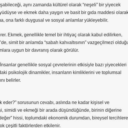
aşabileceği, aynı zamanda kültürel olarak “neşeli” bir yiyecek
a büyüdüyse ve ekmek daha yaygın ve basit bir gıda maddesi olara
ma, ona farklı duygusal ve sosyal anlamlar yükleyebilir.
er. Ekmek, genellikle temel bir ihtiyaç olarak kabul edilirken,
kiye’de, simit bir anlamda “sabah kahvaltısının” vazgeçilmezi olduğ
rmlara uygun bir davranış olarak görülür.
nsanlar genellikle sosyal çevrelerinin etkisiyle bazı yiyecekleri
daki psikolojik dinamikler, insanların kimliklerini ve toplumsal
nı belirler.
k eder?” sorusunun cevabı, aslında ne kadar kişisel ve
işi, simidi ve ekmeği bir arada düşündüğünde, birinin diğerine
değer” hissi, toplumdaki ekonomik durumdan, bireysel tercihlere
 çeşitli faktörlerden etkilenir.