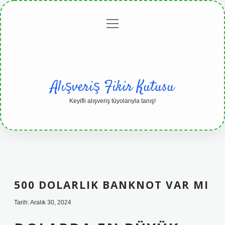
menüyü
Anasayfa
Gizlilik
Yasal
Hakkımızda
aç
Politikası
Uyarı
Alışveriş Fikir Kutusu
Keyifli alışveriş tüyolarıyla tanış!
500 DOLARLIK BANKNOT VAR MI
Tarih: Aralık 30, 2024