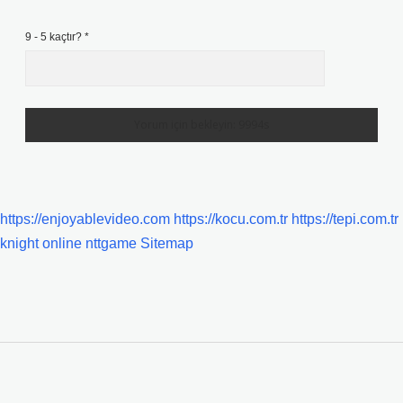
9 - 5 kaçtır?
*
https://enjoyablevideo.com
https://kocu.com.tr
https://tepi.com.tr
knight online
nttgame
Sitemap
SIDEBAR