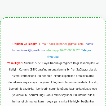
tgiris.org
Reklam ve İletişim:
E-mail:
backlinkpaneli@gmail.com
Teams:
forumhizmeti@gmail.com
Whatsapp: 0262 606 0 726
Telegram:
@karabul
Yasal Uyarı:
Sitemiz, 5651 Sayılı Kanun gereğince Bilgi Teknolojileri ve
İletişim Kurumu (BTK) tarafından onaylanmış bir Yer Sağlayıcı olarak
hizmet vermektedir. Bu nedenle, sitedeki içerikleri proaktif olarak
denetleme veya araştırma yükümlülüğümüz bulunmamaktadır. Ancak,
üyelerimiz yazdıkları içeriklerin sorumluluğunu taşımakta olup, siteye
üye olarak bu sorumluluğu kabul etmiş sayılırlar. Bu internet sitesi,
herhangi bir marka, kurum veya şahıs şirketi ile hiçbir bağlantısı