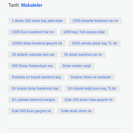
Tarih:
Makaleler
1 deste 100 dolar kaç adet eder
1000 dolarlık banknot var mı
1000 Euro banknot Var mı
1000 kaç Türk parası tutar
10000 dolar banknot geçerli mi
1930 yılında dolar kaç TL idi
20 dolarin ustunde kim var
50 dolar banknot var mı
500 Dolar Kullanılıyor mu
Dolar neden yeşil
Dolarda en büyük banknot kaç
Doların ömrü ne kadardır
En büyük dolar banknotu kaç
En büyük kağıt para kaç TLdir
En yüksek banknot hangisi
Eski 100 dolar hala geçerli mi
Eski 500 Euro geçerli mi
Yırtık dolar alınır mı