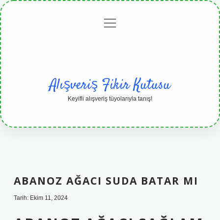
menüyü
Anasayfa
Gizlilik
Yasal
Hakkımızda
aç
Politikası
Uyarı
Alışveriş Fikir Kutusu
Keyifli alışveriş tüyolarıyla tanış!
ABANOZ AĞACI SUDA BATAR MI
Tarih: Ekim 11, 2024