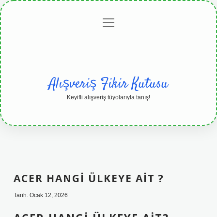
menüyü
Anasayfa
Gizlilik
Yasal
Hakkımızda
aç
Politikası
Uyarı
Alışveriş Fikir Kutusu
Keyifli alışveriş tüyolarıyla tanış!
ACER HANGI ÜLKEYE AIT ?
Tarih: Ocak 12, 2026