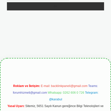
pbetgiris.org
Reklam ve İletişim:
E-mail:
backlinkpaneli@gmail.com
Teams:
forumhizmeti@gmail.com
Whatsapp: 0262 606 0 726
Telegram:
@karabul
Yasal Uyarı:
Sitemiz, 5651 Sayılı Kanun gereğince Bilgi Teknolojileri ve