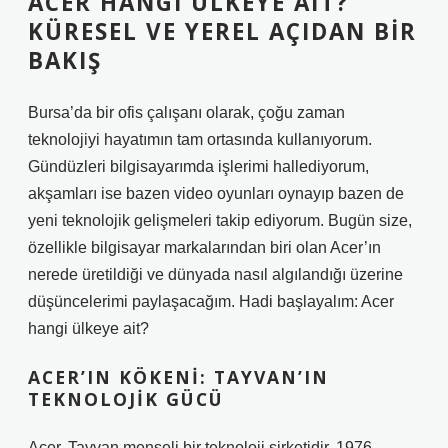
ACER HANGI ÜLKEYE AIT?
KÜRESEL VE YEREL AÇIDAN BIR
BAKIŞ
Bursa’da bir ofis çalışanı olarak, çoğu zaman
teknolojiyi hayatımın tam ortasında kullanıyorum.
Gündüzleri bilgisayarımda işlerimi hallediyorum,
akşamları ise bazen video oyunları oynayıp bazen de
yeni teknolojik gelişmeleri takip ediyorum. Bugün size,
özellikle bilgisayar markalarından biri olan Acer’ın
nerede üretildiği ve dünyada nasıl algılandığı üzerine
düşüncelerimi paylaşacağım. Hadi başlayalım: Acer
hangi ülkeye ait?
ACER’IN KÖKENI: TAYVAN’IN
TEKNOLOJIK GÜCÜ
Acer, Tayvan menşeli bir teknoloji şirketidir. 1976