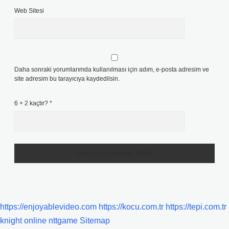
Web Sitesi
Daha sonraki yorumlarımda kullanılması için adım, e-posta adresim ve
site adresim bu tarayıcıya kaydedilsin.
6 + 2 kaçtır?
*
https://enjoyablevideo.com
https://kocu.com.tr
https://tepi.com.tr
knight online
nttgame
Sitemap