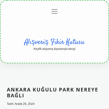
menüyü
Anasayfa
Gizlilik
Yasal
Hakkımızda
aç
Politikası
Uyarı
Alışveriş Fikir Kutusu
Keyifli alışveriş tüyolarıyla tanış!
ANKARA KUĞULU PARK NEREYE
BAĞLI
Tarih: Aralık 28, 2024