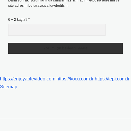
Daha sonraki yorumlarımda kullanılması için adım, e-posta adresim ve
site adresim bu tarayıcıya kaydedilsin.
6 + 2 kaçtır?
*
https://enjoyablevideo.com
https://kocu.com.tr
https://tepi.com.tr
Sitemap