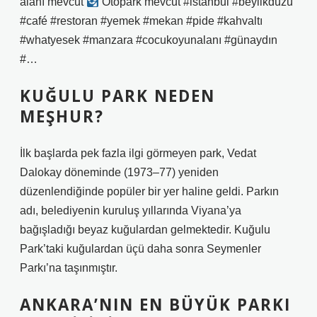
alanı mevcut
Otopark mevcut #istanbul #beylikdüzü
#café #restoran #yemek #mekan #pide #kahvaltı
#whatyesek #manzara #cocukoyunalanı #günaydın
#…
KUĞULU PARK NEDEN
MEŞHUR?
İlk başlarda pek fazla ilgi görmeyen park, Vedat
Dalokay döneminde (1973–77) yeniden
düzenlendiğinde popüler bir yer haline geldi. Parkın
adı, belediyenin kuruluş yıllarında Viyana’ya
bağışladığı beyaz kuğulardan gelmektedir. Kuğulu
Park’taki kuğulardan üçü daha sonra Seymenler
Parkı’na taşınmıştır.
ANKARA’NIN EN BÜYÜK PARKI