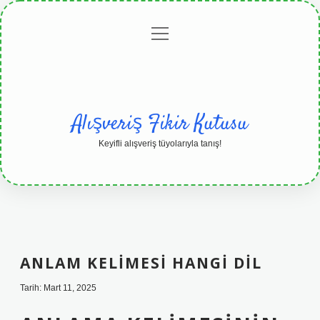
menüyü
Anasayfa
Gizlilik
Yasal
Hakkımızda
aç
Politikası
Uyarı
Alışveriş Fikir Kutusu
Keyifli alışveriş tüyolarıyla tanış!
ANLAM KELIMESI HANGI DIL
Tarih: Mart 11, 2025