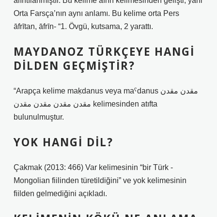
alıntılanmıştır. Bu kelime āfrīn kelimesinden gelişti, yani
Orta Farsça’nın aynı anlamı. Bu kelime orta Pers
āfrītan, āfrīn- “1. Övgü, kutsama, 2 yarattı.
MAYDANOZ TÜRKÇEYE HANGI
DILDEN GEÇMIŞTIR?
“Arapça kelime maḳdanus veya maˁdanus مقدن مقدن
مقدن مقدن مقدن مقدن kelimesinden atıfta
bulunulmuştur.
YOK HANGI DIL?
Çakmak (2013: 466) Var kelimesinin “bir Türk -
Mongolian fiilinden türetildiğini” ve yok kelimesinin
fiilden gelmediğini açıkladı.