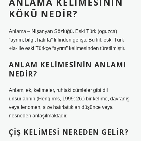
ANLAMA KELIMESININ
KÖKÜ NEDIR?
Anlama – Nişanyan Sözlüğü. Eski Türk (oguzca)
“ayrım, bilgi, hatırla” fiilinden gelişti. Bu fiil, eski Türk
+la- ile eski Türkçe “ayrım” kelimesinden türetilmiştir.
ANLAM KELIMESININ ANLAMI
NEDIR?
Anlam, ek, kelimeler, ruhtaki cümleler gibi dil
unsurlarının (Hengirms, 1999: 26.) bir kelime, davranış
veya fenomen, size hatırlattıkları düşünce veya
nesneden anlaşılmaktadır.
ÇIŞ KELIMESI NEREDEN GELIR?