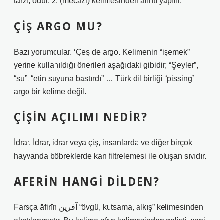
tarzı, ödül, 2. (mecazi) kelimesinden alıntı yapılır.
ÇIŞ ARGO MU?
Bazı yorumcular, ‘Çeş de argo. Kelimenin “işemek”
yerine kullanıldığı önerileri aşağıdaki gibidir; “Şeyler”,
“su”, “etin suyuna bastırdı” … Türk dil birliği “pissing”
argo bir kelime değil.
ÇIŞIN AÇILIMI NEDIR?
İdrar. İdrar, idrar veya çiş, insanlarda ve diğer birçok
hayvanda böbreklerde kan filtrelemesi ile oluşan sıvıdır.
AFERIN HANGI DILDEN?
Farsça āfirīn آفرین “övgü, kutsama, alkış” kelimesinden