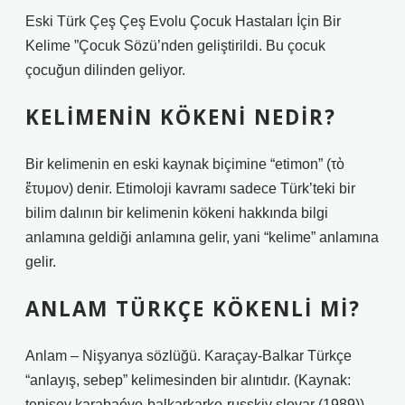
Eski Türk Çeş Çeş Evolu Çocuk Hastaları İçin Bir
Kelime ”Çocuk Sözü’nden geliştirildi. Bu çocuk
çocuğun dilinden geliyor.
KELIMENIN KÖKENI NEDIR?
Bir kelimenin en eski kaynak biçimine “etimon” (τὸ
ἔτυμον) denir. Etimoloji kavramı sadece Türk’teki bir
bilim dalının bir kelimenin kökeni hakkında bilgi
anlamına geldiği anlamına gelir, yani “kelime” anlamına
gelir.
ANLAM TÜRKÇE KÖKENLI MI?
Anlam – Nişyanya sözlüğü. Karaçay-Balkar Türkçe
“anlayış, sebep” kelimesinden bir alıntıdır. (Kaynak:
tenişev karabaévo-balkarkarko-russkiy slovar (1989))