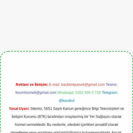
etgiris.org
Reklam ve İletişim:
E-mail:
backlinkpaneli@gmail.com
Teams:
forumhizmeti@gmail.com
Whatsapp: 0262 606 0 726
Telegram:
@karabul
Yasal Uyarı:
Sitemiz, 5651 Sayılı Kanun gereğince Bilgi Teknolojileri ve
İletişim Kurumu (BTK) tarafından onaylanmış bir Yer Sağlayıcı olarak
hizmet vermektedir. Bu nedenle, sitedeki içerikleri proaktif olarak
denetleme veya araştırma yükümlülüğümüz bulunmamaktadır. Ancak,