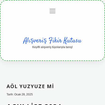
menüyü
Anasayfa
Gizlilik
Yasal
Hakkımızda
aç
Politikası
Uyarı
Alışveriş Fikir Kutusu
Keyifli alışveriş tüyolarıyla tanış!
AÖL YUZYUZE MI
Tarih: Ocak 28, 2025