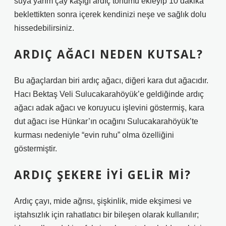
suya yarım çay kaşığı ardıç tohumu ekleyip 10 dakika
beklettikten sonra içerek kendinizi neşe ve sağlık dolu
hissedebilirsiniz.
ARDIÇ AĞACI NEDEN KUTSAL?
Bu ağaçlardan biri ardıç ağacı, diğeri kara dut ağacıdır.
Hacı Bektaş Veli Sulucakarahöyük’e geldiğinde ardıç
ağacı adak ağacı ve koruyucu işlevini göstermiş, kara
dut ağacı ise Hünkar’ın ocağını Sulucakarahöyük’te
kurması nedeniyle “evin ruhu” olma özelliğini
göstermiştir.
ARDIÇ ŞEKERE IYI GELIR MI?
Ardıç çayı, mide ağrısı, şişkinlik, mide ekşimesi ve
iştahsızlık için rahatlatıcı bir bileşen olarak kullanılır;