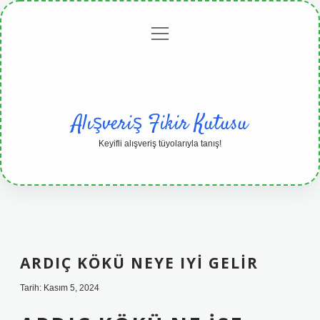
menüyü
Anasayfa
Gizlilik
Yasal
Hakkımızda
aç
Politikası
Uyarı
Alışveriş Fikir Kutusu
Keyifli alışveriş tüyolarıyla tanış!
ARDIÇ KÖKÜ NEYE IYI GELIR
Tarih: Kasım 5, 2024