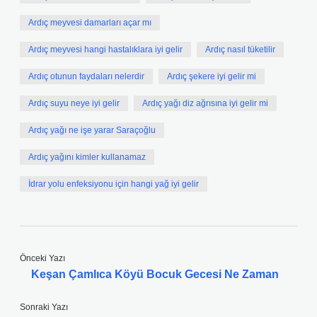
Ardıç meyvesi damarları açar mı
Ardıç meyvesi hangi hastalıklara iyi gelir
Ardıç nasıl tüketilir
Ardıç otunun faydaları nelerdir
Ardıç şekere iyi gelir mi
Ardıç suyu neye iyi gelir
Ardıç yağı diz ağrısına iyi gelir mi
Ardıç yağı ne işe yarar Saraçoğlu
Ardıç yağını kimler kullanamaz
İdrar yolu enfeksiyonu için hangi yağ iyi gelir
Önceki Yazı
Keşan Çamlıca Köyü Bocuk Gecesi Ne Zaman
Sonraki Yazı