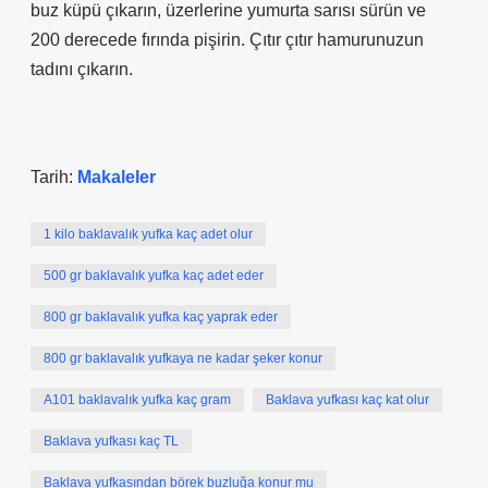
buz küpü çıkarın, üzerlerine yumurta sarısı sürün ve
200 derecede fırında pişirin. Çıtır çıtır hamurunuzun
tadını çıkarın.
Tarih:
Makaleler
1 kilo baklavalık yufka kaç adet olur
500 gr baklavalık yufka kaç adet eder
800 gr baklavalık yufka kaç yaprak eder
800 gr baklavalık yufkaya ne kadar şeker konur
A101 baklavalık yufka kaç gram
Baklava yufkası kaç kat olur
Baklava yufkası kaç TL
Baklava yufkasından börek buzluğa konur mu