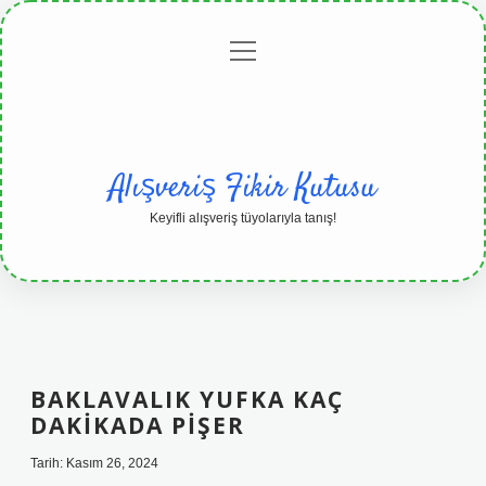
menüyü
Anasayfa
Gizlilik
Yasal
Hakkımızda
aç
Politikası
Uyarı
Alışveriş Fikir Kutusu
Keyifli alışveriş tüyolarıyla tanış!
BAKLAVALIK YUFKA KAÇ
DAKIKADA PIŞER
Tarih: Kasım 26, 2024