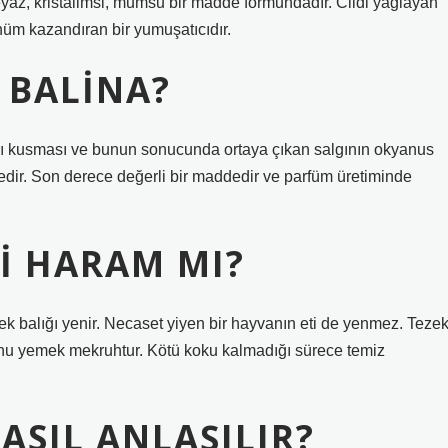
yaz, kristalimsi, mumsu bir madde formundadır. Cildi yağlayan
üm kazandıran bir yumuşatıcıdır.
 BALINA?
rı kusması ve bunun sonucunda ortaya çıkan salgının okyanus
edir. Son derece değerli bir maddedir ve parfüm üretiminde
MI HARAM MI?
pek balığı yenir. Necaset yiyen bir hayvanın eti de yenmez. Teze
 onu yemek mekruhtur. Kötü koku kalmadığı sürece temiz
SIL ANLAŞILIR?