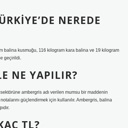
ÜRKIYE’DE NEREDE
am balina kusmuğu, 116 kilogram kara balina ve 19 kilogram
 geçirildi.
E NE YAPILIR?
k sektörüne ambergris adı verilen mumsu bir maddenin
talarını güçlendirmek için kullanılır. Ambergris, balina
ıdır.
KAÇ TL?