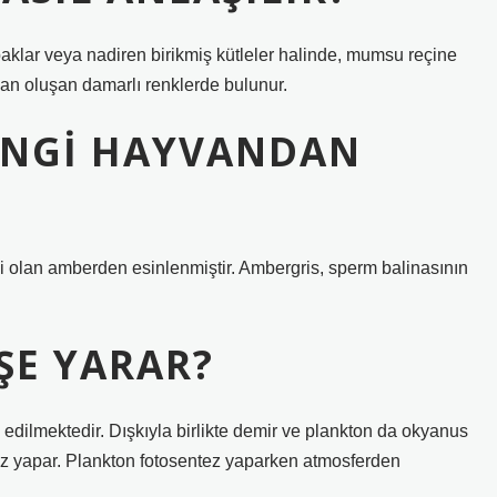
paklar veya nadiren birikmiş kütleler halinde, mumsu reçine
ndan oluşan damarlı renklerde bulunur.
ANGI HAYVANDAN
olan amberden esinlenmiştir. Ambergris, sperm balinasının
IŞE YARAR?
n edilmektedir. Dışkıyla birlikte demir ve plankton da okyanus
tez yapar. Plankton fotosentez yaparken atmosferden