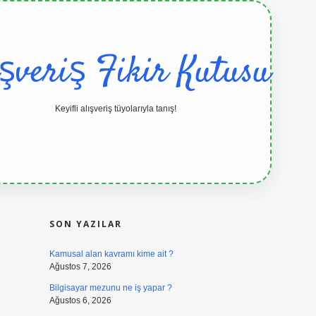
ışveriş Fikir Kutusu
Keyifli alışveriş tüyolarıyla tanış!
SIDEBAR
grandoperabet resmi sitesi
tulipbetgi
SON YAZILAR
Kamusal alan kavramı kime ait ?
Ağustos 7, 2026
Bilgisayar mezunu ne iş yapar ?
Ağustos 6, 2026