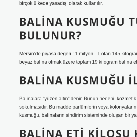
birçok ülkede yasadışı olarak kullanılır.
BALINA KUSMUĞU T
BULUNUR?
Mersin’de piyasa değeri 11 milyon TL olan 145 kilogr
beyaz balina olmak üzere toplam 19 kilogram balina ele
BALINA KUSMUĞU IL
Balinalara “yüzen altın” denir. Bunun nedeni, kozmeti
sokulmasıdır. Bu madde parfümlerin veya kolonyaların no
kusmuğu, balinaların sindirim sisteminde oluşan bir yap
BALINA ETI KILOSU 