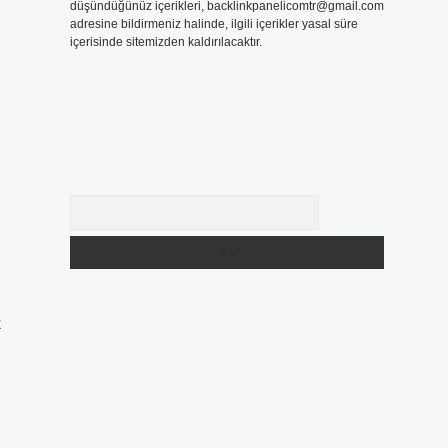
düşündüğünüz içerikleri,
backlinkpanelicomtr@gmail.com
adresine bildirmeniz halinde, ilgili içerikler yasal süre
içerisinde sitemizden kaldırılacaktır.
Arama
k