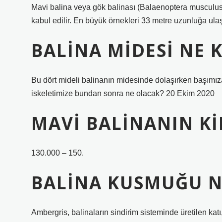
Mavi balina veya gök balinası (Balaenoptera musculus
kabul edilir. En büyük örnekleri 33 metre uzunluğa ulaş
BALINA MIDESI NE 
Bu dört mideli balinanın midesinde dolaşırken başımız
iskeletimize bundan sonra ne olacak? 20 Ekim 2020
MAVI BALINANIN KI
130.000 – 150.
BALINA KUSMUĞU NE
Ambergris, balinaların sindirim sisteminde üretilen ka