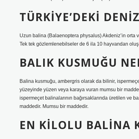
TÜRKIYE’DEKI DENI
Uzun balina (Balaenoptera physalus) Akdeniz’in orta v
Tek tek gözlemlenebilseler de 6 ila 10 hayvandan oluşan
BALIK KUSMUĞU NE
Balina kusmuğu, ambergris olarak da bilinir, ispermeçe
yüzeyinde yüzen veya karaya vuran mumsu bir maddedi
ispermeçet balinalarının bağırsaklarında üretilen ve
maddedir. Mumsu bir maddedir.
EN KILOLU BALINA 