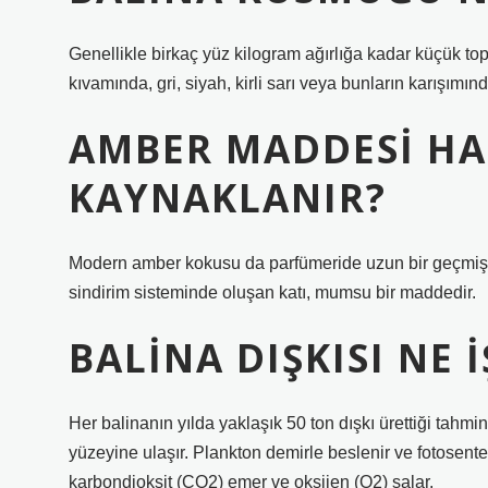
Genellikle birkaç yüz kilogram ağırlığa kadar küçük to
kıvamında, gri, siyah, kirli sarı veya bunların karışımı
AMBER MADDESI H
KAYNAKLANIR?
Modern amber kokusu da parfümeride uzun bir geçmişi 
sindirim sisteminde oluşan katı, mumsu bir maddedir.
BALINA DIŞKISI NE 
Her balinanın yılda yaklaşık 50 ton dışkı ürettiği tahmi
yüzeyine ulaşır. Plankton demirle beslenir ve fotosen
karbondioksit (CO2) emer ve oksijen (O2) salar.