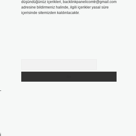
düşündüğünüz içerikleri,
backlinkpanelicomtr@gmail.com
adresine bildirmeniz halinde, ilgili içerikler yasal süre
içerisinde sitemizden kaldırılacaktır.
Arama
-
i