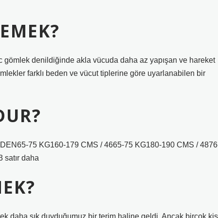
DEMEK?
c gömlek denildiğinde akla vücuda daha az yapışan ve hareket
mlekler farklı beden ve vücut tiplerine göre uyarlanabilen bir
DUR?
BEDEN65-75 KG160-179 CMS / 4665-75 KG180-190 CMS / 4876
satır daha
MEK?
ek daha sık duyduğumuz bir terim haline geldi. Ancak birçok kiş