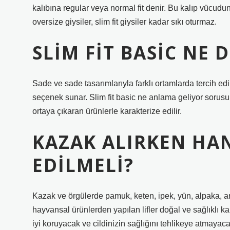
kalıbına regular veya normal fit denir. Bu kalıp vücudu
oversize giysiler, slim fit giysiler kadar sıkı oturmaz.
SLIM FIT BASIC NE 
Sade ve sade tasarımlarıyla farklı ortamlarda tercih e
seçenek sunar. Slim fit basic ne anlama geliyor sorus
ortaya çıkaran ürünlerle karakterize edilir.
KAZAK ALIRKEN HA
EDILMELI?
Kazak ve örgülerde pamuk, keten, ipek, yün, alpaka, ango
hayvansal ürünlerden yapılan lifler doğal ve sağlıklı 
iyi koruyacak ve cildinizin sağlığını tehlikeye atmayacak