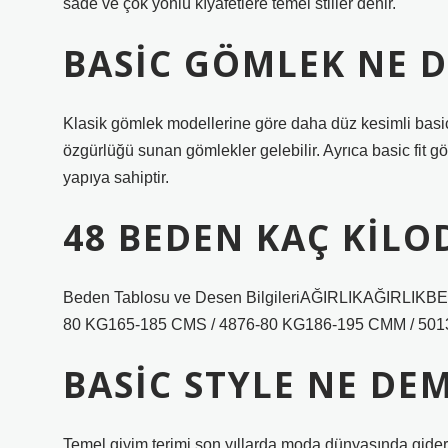
sade ve çok yönlü kıyafetlere temel stiller denir.
BASIC GÖMLEK NE 
Klasik gömlek modellerine göre daha düz kesimli basi
özgürlüğü sunan gömlekler gelebilir. Ayrıca basic fit gö
yapıya sahiptir.
48 BEDEN KAÇ KILO
Beden Tablosu ve Desen BilgileriAĞIRLIKAĞIRLIK
80 KG165-185 CMS / 4876-80 KG186-195 CMM / 5013 
BASIC STYLE NE DE
Temel giyim terimi son yıllarda moda dünyasında gider