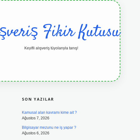
ışveriş Fikir Kutusu
Keyifli alışveriş tüyolarıyla tanış!
SIDEBAR
grandoperabet resmi sitesi
tulipbetgi
SON YAZILAR
Kamusal alan kavramı kime ait ?
Ağustos 7, 2026
Bilgisayar mezunu ne iş yapar ?
Ağustos 6, 2026