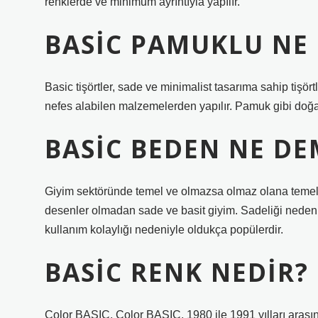
renklerde ve minimum ayrıntıyla yapılır.
BASIC PAMUKLU NE
Basic tişörtler, sade ve minimalist tasarıma sahip tişörtl
nefes alabilen malzemelerden yapılır. Pamuk gibi doğal
BASIC BEDEN NE DE
Giyim sektöründe temel ve olmazsa olmaz olana temel d
desenler olmadan sade ve basit giyim. Sadeliği nedeni
kullanım kolaylığı nedeniyle oldukça popülerdir.
BASIC RENK NEDIR?
Color BASIC. Color BASIC, 1980 ile 1991 yılları arası