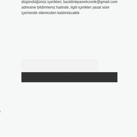
düşündüğünüz içerikleri,
backlinkpanelicomtr@gmail.com
adresine bildirmeniz halinde, ilgili içerikler yasal süre
içerisinde sitemizden kaldırılacaktır.
Arama
e