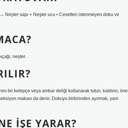
lır → Neşter sapı + Neşter ucu • Cesetten istenmeyen doku ve
MACA?
ıçağı, neşter.
RILIR?
mını bir kelepçe veya ambar deliği kullanarak tutun, kaldırın, öne
eksiyon makası da denir. Dokuyu birbirinden ayırmak, yani
NE IŞE YARAR?