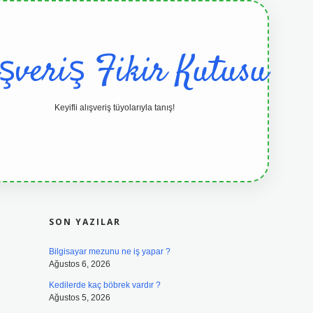
ışveriş Fikir Kutusu
Keyifli alışveriş tüyolarıyla tanış!
SIDEBAR
grandoperabet resmi sitesi
tulipbetgi
SON YAZILAR
Bilgisayar mezunu ne iş yapar ?
Ağustos 6, 2026
Kedilerde kaç böbrek vardır ?
Ağustos 5, 2026