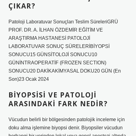
ÇIKAR?
Patoloji Laboratuvar Sonuçları Teslim SüreleriGRÜ
PROF. DR. A. İLHAN ÖZDEMİR EĞİTİM VE
ARAŞTIRMA HASTANESİ PATOLOJİ
LABORATUVAR SONUÇ SÜRELERİBİYOPSİ
SONUCU15 GÜNSİTOLOJİ SONUCU10
GÜNİNTRAOPERATİF (FROZEN SECTION)
SONUCU20 DAKİKAKİMYASAL DOKU20 GÜN (En
Son)23 Ocak 2024
BIYOPSISI VE PATOLOJI
ARASINDAKI FARK NEDIR?
Vücudun belirli bir bölgesinden patolojik inceleme için
doku alma işlemine biyopsi denir. Biyopsiler vücudun
herhangi bir yerinden lokal veya genel anestezi altında