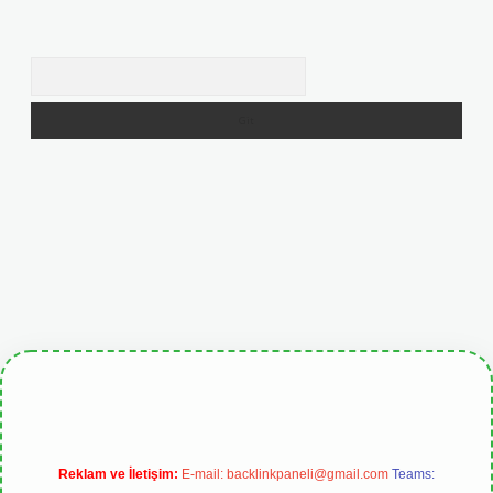
Arama
tgiris.org
Reklam ve İletişim:
E-mail:
backlinkpaneli@gmail.com
Teams: