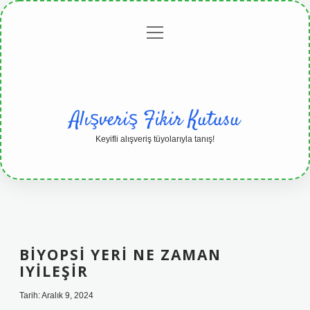
menüyü
Anasayfa
Gizlilik
Yasal
Hakkımızda
aç
Politikası
Uyarı
Alışveriş Fikir Kutusu
Keyifli alışveriş tüyolarıyla tanış!
BIYOPSI YERI NE ZAMAN
IYILEŞIR
Tarih: Aralık 9, 2024