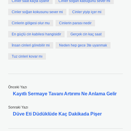
Cinler saat kaçta uyanır
Cinler soğan kabuğunu sever mi
Cinler soğan kokusunu sever mi
Cinler yiyip içer mi
Cinlerin gölgesi olur mu
Cinlerin parası nedir
En güçlü cin kabilesi hangisidir
Gerçek cin kaç saat
İnsan cinleri görebilir mi
Neden hep gece 3te uyanmak
Tuz cinleri kovar mı
Önceki Yazı
Kayıtlı Sermaye Tavanı Artırımı Ne Anlama Gelir
Sonraki Yazı
Düve Eti Düdüklüde Kaç Dakikada Pişer