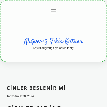
menüyü
Anasayfa
Gizlilik
Yasal
Hakkımızda
aç
Politikası
Uyarı
Alışveriş Fikir Kutusu
Keyifli alışveriş tüyolarıyla tanış!
CINLER BESLENIR MI
Tarih: Aralık 28, 2024