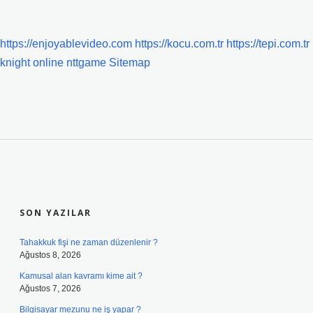
https://enjoyablevideo.com
https://kocu.com.tr
https://tepi.com.tr
knight online
nttgame
Sitemap
SIDEBAR
SON YAZILAR
Tahakkuk fişi ne zaman düzenlenir ?
Ağustos 8, 2026
Kamusal alan kavramı kime ait ?
Ağustos 7, 2026
Bilgisayar mezunu ne iş yapar ?