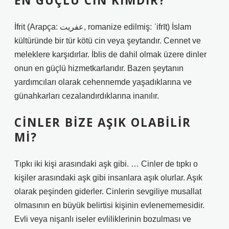
EN GÜÇLÜ CIN KIMDIR?
İfrit (Arapça: عفريت‎, romanize edilmiş: ʿifrīt) İslam
kültüründe bir tür kötü cin veya şeytandır. Cennet ve
meleklere karşıdırlar. İblis de dahil olmak üzere dinler
onun en güçlü hizmetkarlarıdır. Bazen şeytanın
yardımcıları olarak cehennemde yaşadıklarına ve
günahkarları cezalandırdıklarına inanılır.
CINLER BIZE AŞIK OLABILIR
MI?
Tıpkı iki kişi arasındaki aşk gibi. … Cinler de tıpkı o
kişiler arasındaki aşk gibi insanlara aşık olurlar. Aşık
olarak peşinden giderler. Cinlerin sevgiliye musallat
olmasının en büyük belirtisi kişinin evlenememesidir.
Evli veya nişanlı iseler evliliklerinin bozulması ve