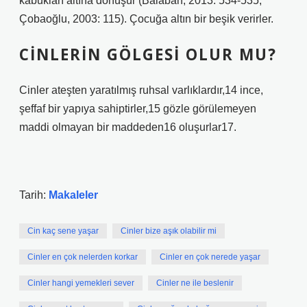
kabukları altına dönüşür (Balaban, 2013: 534-535;
Çobaoğlu, 2003: 115). Çocuğa altın bir beşik verirler.
CINLERIN GÖLGESI OLUR MU?
Cinler ateşten yaratılmış ruhsal varlıklardır,14 ince,
şeffaf bir yapıya sahiptirler,15 gözle görülemeyen
maddi olmayan bir maddeden16 oluşurlar17.
Tarih:
Makaleler
Cin kaç sene yaşar
Cinler bize aşık olabilir mi
Cinler en çok nelerden korkar
Cinler en çok nerede yaşar
Cinler hangi yemekleri sever
Cinler ne ile beslenir